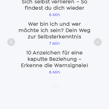
Sich selbst verlieren – So
findest du dich wieder
Na
6 Min
Wer bin ich und wer
möchte ich sein? Dein Weg
Seele
zur Selbsterkenntnis
7 Min
10 Anzeichen für eine
kaputte Beziehung –
Emo
Erkenne die Warnsignale!
und 
6 Min