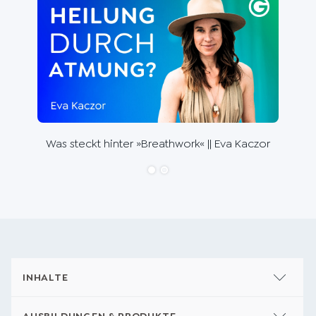
Die 
Wal
Was steckt hinter »Breathwork« || Eva Kaczor
INHALTE