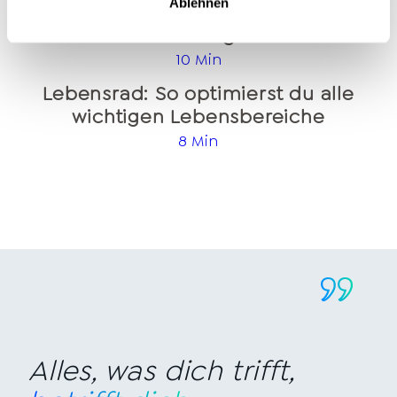
Ablehnen
Welche Coaching Ausbildung ist
die richtige?
10 Min
Lebensrad: So optimierst du alle
wichtigen Lebensbereiche
8 Min
Alles, was dich trifft,