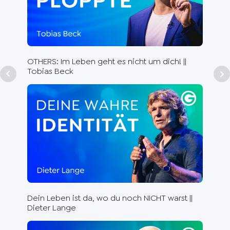
Aut
Dr.
OTHERS: Im Leben geht es nicht um dich! ||
Tobias Beck
Rhe
die
Dein Leben ist da, wo du noch NICHT warst ||
Dieter Lange