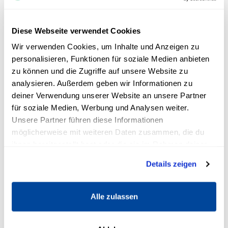
COACHING
Mehr entdecken >
Diese Webseite verwendet Cookies
Wir verwenden Cookies, um Inhalte und Anzeigen zu
personalisieren, Funktionen für soziale Medien anbieten
Mit verschiedenen Coaching Arten zu
zu können und die Zugriffe auf unsere Website zu
Glück und Erfolg
analysieren. Außerdem geben wir Informationen zu
8 Min
deiner Verwendung unserer Website an unsere Partner
für soziale Medien, Werbung und Analysen weiter.
Unsere Partner führen diese Informationen
möglicherweise mit weiteren Daten zusammen, die du
ihnen bereitgestellt hast oder die sie im Rahmen deiner
Nutzung der Dienste gesammelt haben.
Details zeigen
Welche Online-Coaching-
Alle zulassen
Programme lohnen sich wirklich?
4 Min