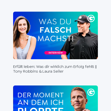
Erfüllt leben: Was dir wirklich zum Erfolg fehlt! ||
Du 
Tony Robbins & Laura Seiler
Ste