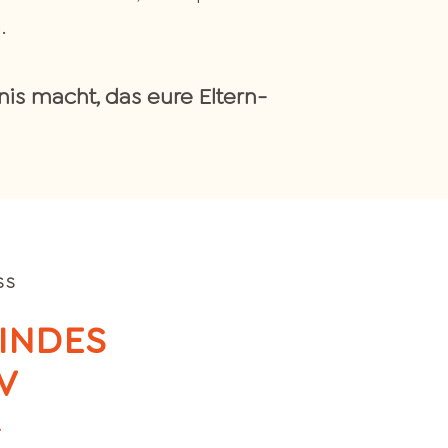
.
is macht, das eure Eltern-
SS
INDES
V