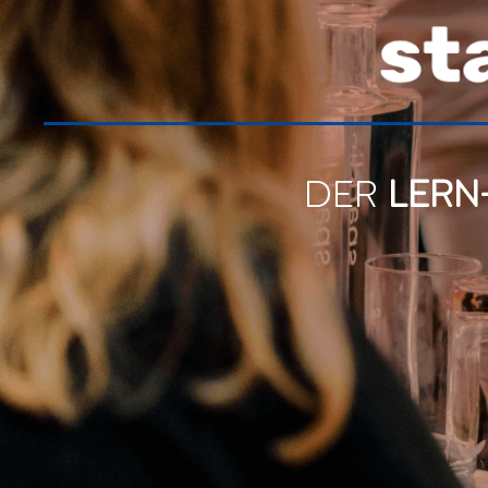
DER
LERN