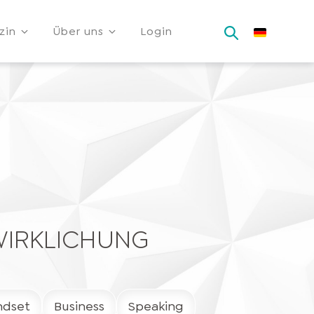
zin
Über uns
Login
WIRKLICHUNG
ndset
Business
Speaking