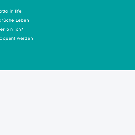
tto in life
prüche Leben
er bin ich?
loquent werden