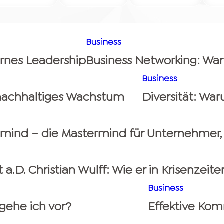
Business
ernes Leadership
Business Networking: Wa
Business
 nachhaltiges Wachstum
Diversität: Wa
rmind – die Mastermind für Unternehmer,
a.D. Christian Wulff: Wie er in Krisenzeite
Business
ehe ich vor?
Effektive Kom