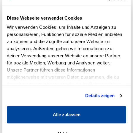
COACHING
Mehr entdecken >
Diese Webseite verwendet Cookies
Wir verwenden Cookies, um Inhalte und Anzeigen zu
personalisieren, Funktionen für soziale Medien anbieten
Mit verschiedenen Coaching Arten zu
zu können und die Zugriffe auf unsere Website zu
Glück und Erfolg
analysieren. Außerdem geben wir Informationen zu
8 Min
deiner Verwendung unserer Website an unsere Partner
für soziale Medien, Werbung und Analysen weiter.
Unsere Partner führen diese Informationen
möglicherweise mit weiteren Daten zusammen, die du
ihnen bereitgestellt hast oder die sie im Rahmen deiner
Nutzung der Dienste gesammelt haben.
Details zeigen
Welche Online-Coaching-
Alle zulassen
Programme lohnen sich wirklich?
4 Min