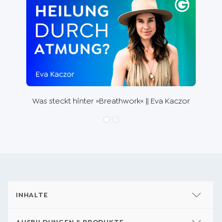
Die 
Wal
Was steckt hinter »Breathwork« || Eva Kaczor
INHALTE