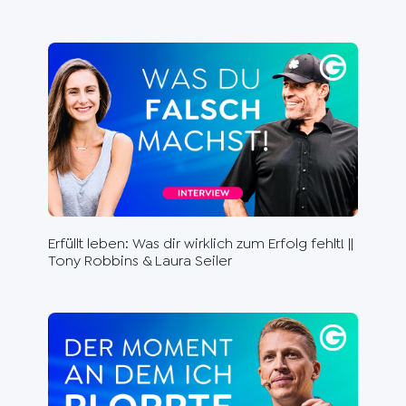
Erfüllt leben: Was dir wirklich zum Erfolg fehlt! ||
Du 
Tony Robbins & Laura Seiler
Ste