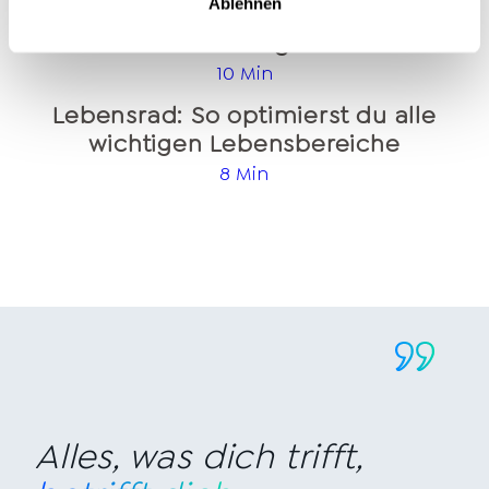
Ablehnen
Welche Coaching Ausbildung ist
die richtige?
10 Min
Lebensrad: So optimierst du alle
wichtigen Lebensbereiche
8 Min
Alles, was dich trifft,