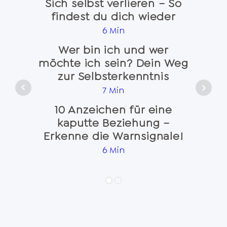
Sich selbst verlieren – So
findest du dich wieder
Na
6 Min
Wer bin ich und wer
möchte ich sein? Dein Weg
Seele
zur Selbsterkenntnis
7 Min
10 Anzeichen für eine
kaputte Beziehung –
Emo
Erkenne die Warnsignale!
und 
6 Min