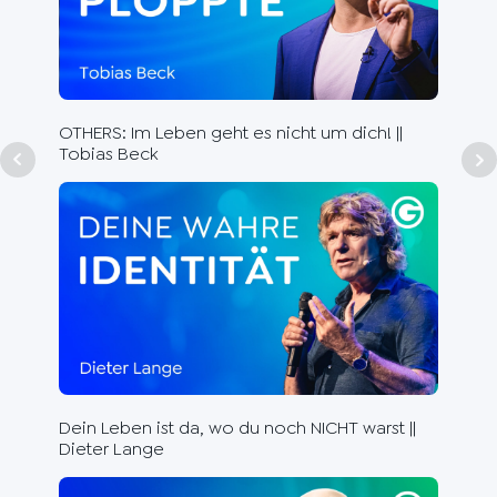
Aut
Dr.
OTHERS: Im Leben geht es nicht um dich! ||
Tobias Beck
Rhe
die
Dein Leben ist da, wo du noch NICHT warst ||
Dieter Lange