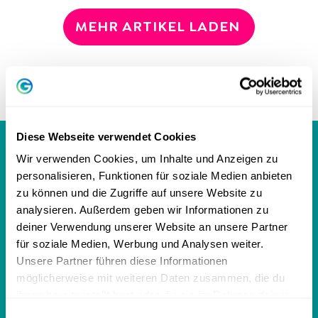
MEHR ARTIKEL LADEN
Diese Webseite verwendet Cookies
GREATOR MAGAZIN
Wir verwenden Cookies, um Inhalte und Anzeigen zu
personalisieren, Funktionen für soziale Medien anbieten
zu können und die Zugriffe auf unsere Website zu
analysieren. Außerdem geben wir Informationen zu
Persönlichkeit
deiner Verwendung unserer Website an unsere Partner
für soziale Medien, Werbung und Analysen weiter.
Persönlichkeitstest
Unsere Partner führen diese Informationen
MBTI Test - 16 Persönlichkeitstypen
möglicherweise mit weiteren Daten zusammen, die du
ihnen bereitgestellt hast oder die sie im Rahmen deiner
DISG-Modell: 4 Persönlichkeitstypen
Nutzung der Dienste gesammelt haben.