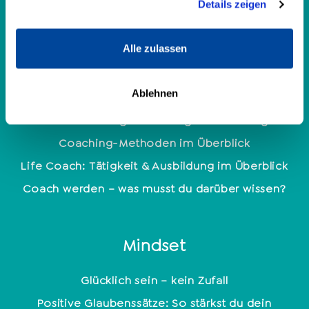
Details zeigen
Enneagramm: 9 Persönlichkeitstypen
Persönlichkeitsanalyse
Alle zulassen
Coaching
Ablehnen
Welche Coaching Ausbildung ist die richtige?
Coaching-Methoden im Überblick
Life Coach: Tätigkeit & Ausbildung im Überblick
Coach werden – was musst du darüber wissen?
Mindset
Glücklich sein – kein Zufall
Positive Glaubenssätze: So stärkst du dein