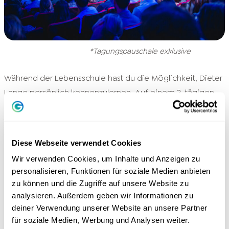
*Tagungspauschale exklusive
Während der Lebensschule hast du die Möglichkeit, Dieter
Lange persönlich kennenzulernen. Auf einem 2-tägigen
Präsenz-Seminar im Raum Köln kannst du deine
tiefgründigsten Fragen mitbringen, die er dir beantworten
wird.
Diese Webseite verwendet Cookies
Wir verwenden Cookies, um Inhalte und Anzeigen zu
Mit den anderen Ausbildungs-Teilnehmern wirst du eine
personalisieren, Funktionen für soziale Medien anbieten
einzigartige Atmosphäre erleben, dich austauschen und
zu können und die Zugriffe auf unsere Website zu
persönlich über dich hinauswachsen. Durch die starke
analysieren. Außerdem geben wir Informationen zu
Interaktion mit den anderen Teilnehmern hast du die
deiner Verwendung unserer Website an unsere Partner
für soziale Medien, Werbung und Analysen weiter.
großartige Gelegenheit, inspirierende Persönlichkeiten