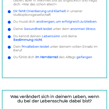
Leben, aber in Wahrheit bist du unglücklich und fragst
dich: »War das schon alles?«
Dir fehlt Orientierung und Klarheit
in unserer
Multioptionsgesellschaft
Du musst dich
anstrengen, um erfolgreich zu bleiben
.
Deine
Gesundheit leidet
unter dem
enormen Stress
Du kennst deinen
Lebenssinn
und deine
Bestimmung nicht
.
Dein
Privatleben leidet
unter deinem vollen Einsatz im
Beruf
Du fühlst dich
im Hamsterrad
des Alltags
gefangen
Was verändert sich in deinem Leben, wenn
du bei der Lebensschule dabei bist?