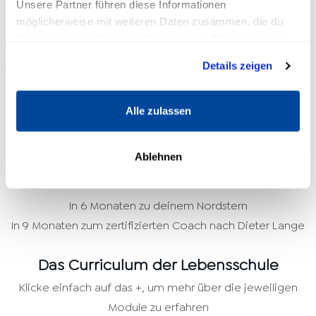
Unsere Partner führen diese Informationen
kennenzulernen und dein persönliches Netzwerk zu
möglicherweise mit weiteren Daten zusammen, die du
erweitern.
ihnen bereitgestellt hast oder die sie im Rahmen deiner
Nutzung der Dienste gesammelt haben.
Details zeigen
Wir bieten das Seminar alle 6 bis 8 Monate an und du
kannst dir einen passenden Termin aussuchen. Dieter
Lange live und in Farbe zu erleben, ist ein besonderes
Alle zulassen
Erlebnis, das du nicht verpassen solltest!
Ablehnen
In 6 Monaten zu deinem Nordstern
In 9 Monaten zum zertifizierten Coach nach Dieter Lange
Das Curriculum der Lebensschule
Klicke einfach auf das +, um mehr über die jeweiligen
Module zu erfahren