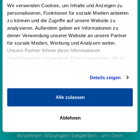
Wir verwenden Cookies, um Inhalte und Anzeigen zu
personalisieren, Funktionen für soziale Medien anbieten
zu können und die Zugriffe auf unsere Website zu
analysieren. Außerdem geben wir Informationen zu
Als Coach möchte ich Dir Raum und Zeit
deiner Verwendung unserer Website an unsere Partner
geben, damit Du Dich wieder mit Dir
für soziale Medien, Werbung und Analysen weiter.
verbinden kannst , um Deine Gefühle zu
Unsere Partner führen diese Informationen
entdecken.
möglicherweise mit weiteren Daten zusammen, die du
Auf unserem gemeinsamen Weg findest
ihnen bereitgestellt hast oder die sie im Rahmen deiner
Nutzung der Dienste gesammelt haben.
Du heraus, wie wertvoll Vergebung und
Details zeigen
Dankbarkeit für Dich sind.
Wir ergründen Deine Bedürfnisse,
Alle zulassen
entdecken Deine
Selbstsabotagemechanismen und
Deine Glaubenssätze.
Ablehnen
Ich möchte Dich liebevoll durch die
einzelnen Sitzungen begleiten , um Dein