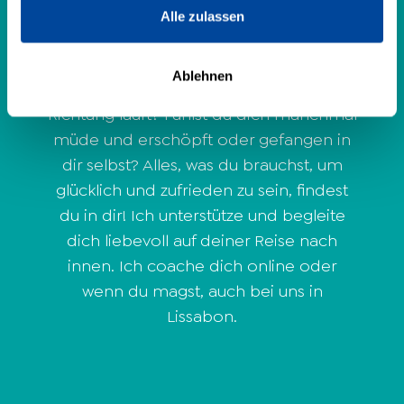
hatte ich das Gefühl anzukommen.
Alle zulassen
Hast du manchmal das Gefühl, dass
etwas in deinem Leben nicht stimmt?
Ablehnen
Oder sogar gewaltig in die falsche
Richtung läuft? Fühlst du dich manchmal
müde und erschöpft oder gefangen in
dir selbst? Alles, was du brauchst, um
glücklich und zufrieden zu sein, findest
du in dir! Ich unterstütze und begleite
dich liebevoll auf deiner Reise nach
innen. Ich coache dich online oder
wenn du magst, auch bei uns in
Lissabon.