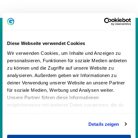
Diese Webseite verwendet Cookies
Ich bin in einer großen Familie
Wir verwenden Cookies, um Inhalte und Anzeigen zu
aufgewachsenen, vier Geschwister, Oma
personalisieren, Funktionen für soziale Medien anbieten
, Großtante. Arbeitssame, sparsame,
zu können und die Zugriffe auf unsere Website zu
herzensgute Eltern, die nur das Beste für
analysieren. Außerdem geben wir Informationen zu
uns wollten. Aber ich musste selbst
deiner Verwendung unserer Website an unsere Partner
für soziale Medien, Werbung und Analysen weiter.
herausfinden, was gut für mich war. Ich
Unsere Partner führen diese Informationen
kämpfte mich frei, ging ins Ausland,
möglicherweise mit weiteren Daten zusammen, die du
studierte, heiratete, machte Karriere,
ihnen bereitgestellt hast oder die sie im Rahmen deiner
bereiste mit meinem Mann die Welt.
Nutzung der Dienste gesammelt haben.
Details zeigen
Dann die erste Krise, dann die zweite ...
Erst auf der inneren Entdeckungsreise