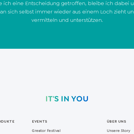
ich eine Entscheidung getroffen, bleibe ich dabei un
man sich selbst immer wieder aus einem Loch zieht un
vermitteln und unterstützen.
ODUKTE
EVENTS
ÜBER UNS
Greator Festival
Unsere Story