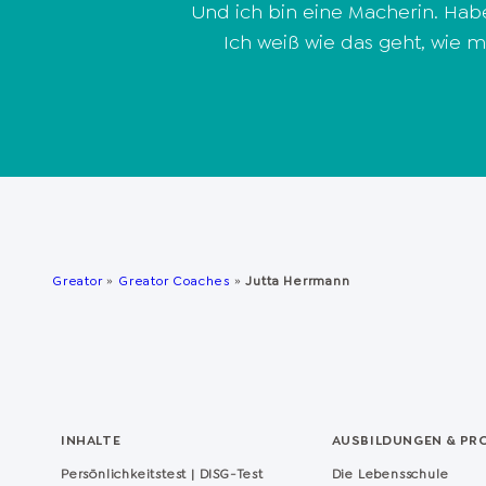
Und ich bin eine Macherin. Habe 
Ich weiß wie das geht, wie 
Greator
»
Greator Coaches
»
Jutta Herrmann
INHALTE
AUSBILDUNGEN & PR
Persönlichkeitstest | DISG-Test
Die Lebensschule