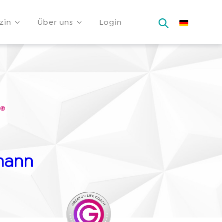
zin
Über uns
Login
mann