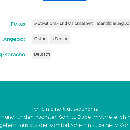
Fokus
Motivations- und Visionsarbeit
Identifizierung v
Angebot
Online
In Person
g-Sprache
Deutsch
Ich bin eine Mut-Macherin.
 und für den nächsten Schritt. Dabei motiviere ic
gehen, raus aus der Komfortzone hin zu seiner Vision