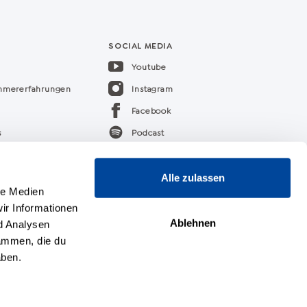
SOCIAL MEDIA
Youtube
ehmererfahrungen
Instagram
Facebook
s
Podcast
k
Linkedin
Alle zulassen
le Medien
ir Informationen
Ablehnen
d Analysen
sammen, die du
aben.
pressum
Datenschutz
AGB
Cookie Einstellungen