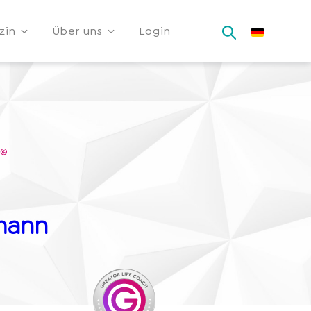
zin
Über uns
Login
mann