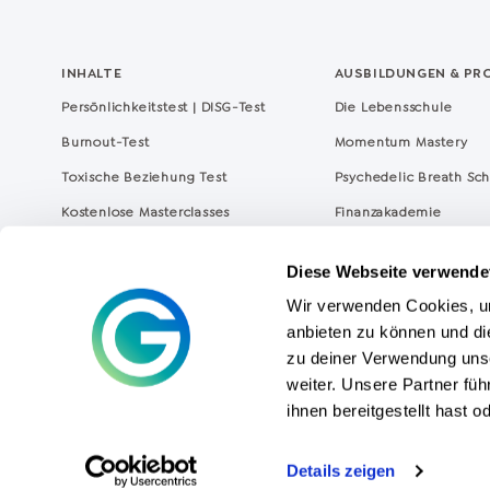
INHALTE
AUSBILDUNGEN & PR
Persönlichkeitstest | DISG-Test
Die Lebensschule
Burnout-Test
Momentum Mastery
Toxische Beziehung Test
Psychedelic Breath Sc
Kostenlose Masterclasses
Finanzakademie
Greator Magazin
NOW – Achtsam abne
Diese Webseite verwende
Coaching Lexikon
The
Key
Wir verwenden Cookies, um
Coaching Experten
Greator Business
anbieten zu können und di
Greator Coaches finden (Coach Map)
zu deiner Verwendung uns
weiter. Unsere Partner fü
ihnen bereitgestellt hast
© copyright by Greator 2026
Details zeigen