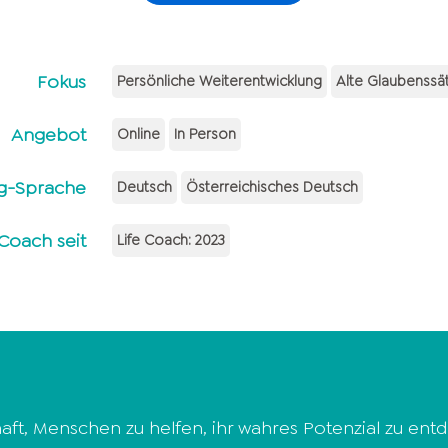
Fokus
Persönliche Weiterentwicklung
Alte Glaubenssä
Angebot
Online
In Person
g-Sprache
Deutsch
Österreichisches Deutsch
Coach seit
Life Coach: 2023
haft, Menschen zu helfen, ihr wahres Potenzial zu e