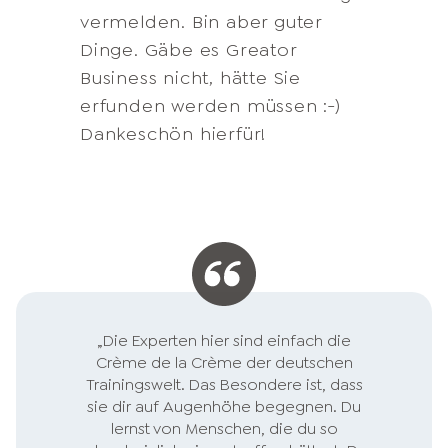
relevant bzw. noch
konnten immer wieder
und die Kurse sind wie eine
vermelden. Bin aber guter
Wissen zu (fast) allen Themen,
Denn ich komme aus einem
ausbaufähig ist.
Barrieren gelöst werden, die
Integration für mich. Danke für
Dinge. Gäbe es Greator
die ich für meine persönliche-
Haushalt, dem
bisher aufgehalten haben.
die brainwasching:-) und neue
Business nicht, hätte Sie
und unternehmerische
Unternehmertun völlig
Realität.
erfunden werden müssen :-)
Entwicklung brauche. Zudem
unbekannt ist.
Dankeschön hierfür!
bin ich verliebt in eure Art mit
Kunden umzugehen. Ihr
zentriert unsere
Anforderungen, ermittelt
Bedarf, reagiert individuell und
schnell auf Feedbacks.
Beruflich bin ich für Service
Exzellenz in meinem
„Die Experten hier sind einfach die
Unternehmen verantwortlich-
Crème de la Crème der deutschen
Hochachtung vor eurer
Trainingswelt. Das Besondere ist, dass
sie dir auf Augenhöhe begegnen. Du
Leistung!
lernst von Menschen, die du so