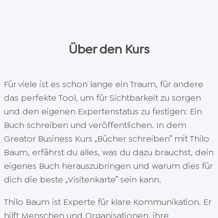
9. So geht Selfpublishing
(
8
min)
10. Dein Exposé für einen Verlag
Über den Kurs
(
5
min)
11. Dein Cover
(
8
min)
Für viele ist es schon lange ein Traum, für andere
12. Schreib dein Buch oder lass es schreiben
das perfekte Tool, um für Sichtbarkeit zu sorgen
(
14
min)
und den eigenen Expertenstatus zu festigen: Ein
13. Lektorat oder Korrektorat
Buch schreiben und veröffentlichen. In dem
(
10
min)
Greator Business Kurs „Bücher schreiben” mit Thilo
14. Buch drucken lassen
Baum, erfährst du alles, was du dazu brauchst, dein
(
10
min)
eigenes Buch herauszubringen und warum dies für
15. Die VG Wort
dich die beste „Visitenkarte” sein kann.
(
10
min)
Thilo Baum ist Experte für klare Kommunikation. Er
16. Dein E-Book
hilft Menschen und Organisationen, ihre
(
12
min)