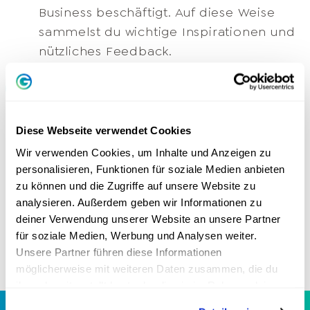
Business beschäftigt. Auf diese Weise
sammelst du wichtige Inspirationen und
nützliches Feedback.​
Tägliche Business-Inspiration: Täglich
erhältst du eine kleine Video-Inspiration
von Greator Gründer Dr. Stefan Frädrich,
Diese Webseite verwendet Cookies
die dir einen neuen Denkanstoß, eine
Wir verwenden Cookies, um Inhalte und Anzeigen zu
weitere Perspektive oder einen ganz
personalisieren, Funktionen für soziale Medien anbieten
konkreten Tipp zu verschiedenen
zu können und die Zugriffe auf unsere Website zu
Business-Themen gibt. Darunter wirst du
analysieren. Außerdem geben wir Informationen zu
deiner Verwendung unserer Website an unsere Partner
auch viele Anekdoten und Erfahrungen
für soziale Medien, Werbung und Analysen weiter.
aus seinem Leben finden.​
Unsere Partner führen diese Informationen
möglicherweise mit weiteren Daten zusammen, die du
ihnen bereitgestellt hast oder die sie im Rahmen deiner
Nutzung der Dienste gesammelt haben.