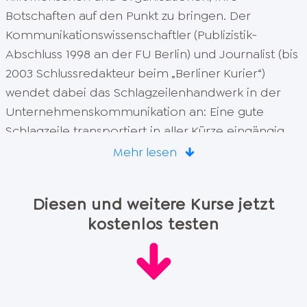
Botschaften auf den Punkt zu bringen. Der
17. Dein Hörbuch
Kommunikationswissenschaftler (Publizistik-
(
11
min)
Abschluss 1998 an der FU Berlin) und Journalist (bis
17. Dein Hörbuch
2003 Schlussredakteur beim „Berliner Kurier“)
(
12
min)
wendet dabei das Schlagzeilenhandwerk in der
Nimm den Stift in die Hand und lege los!
Unternehmenskommunikation an: Eine gute
(
4
min)
Schlagzeile transportiert in aller Kürze eingängig
die Bedeutung des Themas aus Kundensicht. Thilo
Mehr lesen
Baum ist
Autor mehrerer Bücher
, darunter „Komm
zum Punkt! Das Rhetorik-Buch mit der Anti-Laber-
Diesen und weitere Kurse jetzt
Formel“ (Eichborn 2009) und „Denk mit! Erfolg
kostenlos testen
durch Perspektivenwechsel“ (STARK 2012). Er erhielt
Trainerbuchpreise 2010 und 2012 für „Mach dein
Ding! Der Weg zu Glück und Erfolg im Job“
(Eichborn 2010) sowie für „Die Bildungslücke. Der
komprimierte Survival-Guide für Berufseinsteiger“