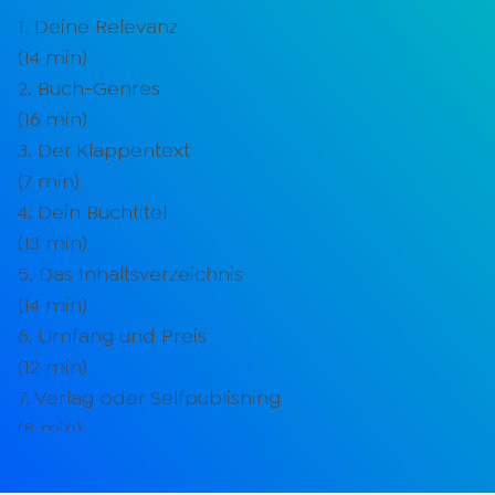
1. Deine Relevanz
(
14
min)
2. Buch-Genres
(
16
min)
3. Der Klappentext
(
7
min)
4. Dein Buchtitel
(
13
min)
5. Das Inhaltsverzeichnis
(
14
min)
6. Umfang und Preis
(
12
min)
7. Verlag oder Selfpublishing
(
8
min)
8. So veröffentlichst du in einem Verlag
(
7
min)