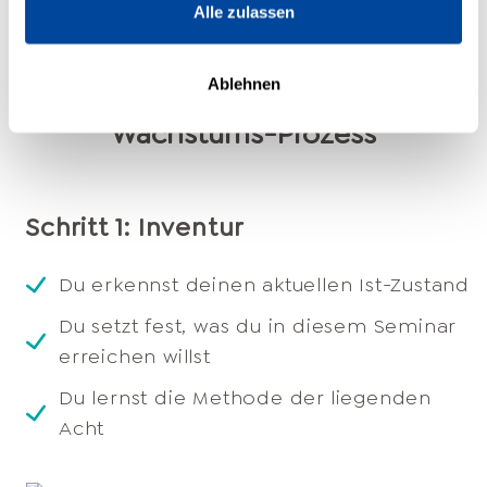
Alle zulassen
Deutschlands Top-Coaches
Ablehnen
begleiten dich intensiv bei deinem
Wachstums-Prozess
Schritt 1: Inventur
Du erkennst deinen aktuellen Ist-Zustand
Du setzt fest, was du in diesem Seminar
erreichen willst
Du lernst die Methode der liegenden
Acht