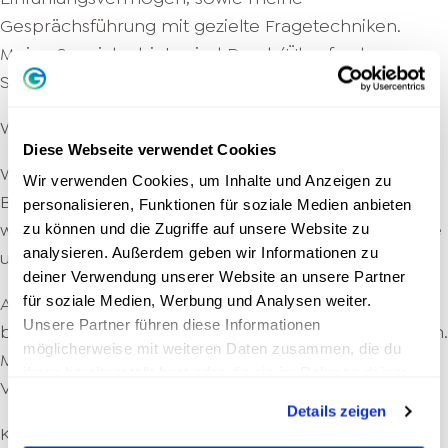
Gesprächsführung mit gezielte Fragetechniken.
Meine Spezialgebiete sind Druck/Überforderung,
Selbstliebe/Weiblichkeit, Vision
Werde zur Führungskraft deines Lebens!
Diese Webseite verwendet Cookies
Wenn du morgens aufwachst, solltest du voller
Wir verwenden Cookies, um Inhalte und Anzeigen zu
Begeisterung sein, weil du weißt, dass der Tag
personalisieren, Funktionen für soziale Medien anbieten
wunderbare Dinge für dich bereithält. Lebensfreude
zu können und die Zugriffe auf unsere Website zu
analysieren. Außerdem geben wir Informationen zu
und Leichtigkeit sollen dein Leben bestimmen.
deiner Verwendung unserer Website an unsere Partner
für soziale Medien, Werbung und Analysen weiter.
Aber WARUM ist es meistens nicht so? Dafür
Unsere Partner führen diese Informationen
bestimmen Ängste, Zweifel und Sorgen unser Leben.
möglicherweise mit weiteren Daten zusammen, die du
Man zieht negative Situationen an oder hat kein
ihnen bereitgestellt hast oder die sie im Rahmen deiner
Vertrauen in die Zukunft mehr.
Nutzung der Dienste gesammelt haben.
Details zeigen
Kennst du das?