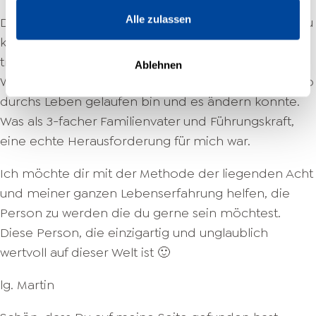
Alle zulassen
Dann habe ich jetzt eine GUTE Nachricht für Dich, du
kannst dies alles ÄNDERN und die noch BESSERE, du
trägst bereits alles in Dir, was du dazu brauchst.
Ablehnen
Warum ich das weiß? Weil ich eine sehr lange Zeit so
durchs Leben gelaufen bin und es ändern konnte.
Was als 3-facher Familienvater und Führungskraft,
eine echte Herausforderung für mich war.
Ich möchte dir mit der Methode der liegenden Acht
und meiner ganzen Lebenserfahrung helfen, die
Person zu werden die du gerne sein möchtest.
Diese Person, die einzigartig und unglaublich
wertvoll auf dieser Welt ist 🙂
lg. Martin