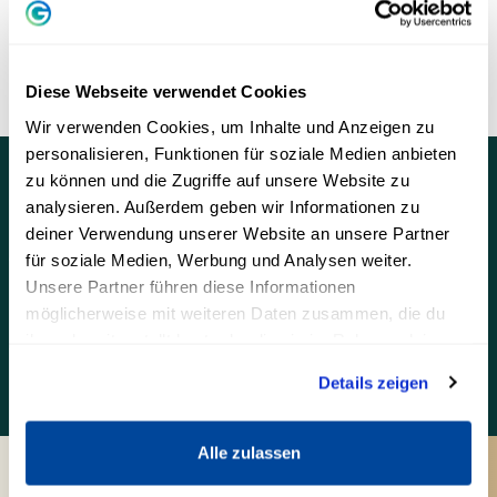
zu fördern und dabei eine umweltschonende Lösung zu
bieten. Die Anpassung des individuellen Ernährungsstils
kann nicht nur die eigene Gesundheit verbessern,
sondern auch zur Reduzierung des ökologischen
Diese Webseite verwendet Cookies
Fußabdrucks beitragen.
Wir verwenden Cookies, um Inhalte und Anzeigen zu
personalisieren, Funktionen für soziale Medien anbieten
Fazit: Minimeal – ein neuer Weg zu Gesundheit
zu können und die Zugriffe auf unsere Website zu
und Wohlbefinden
analysieren. Außerdem geben wir Informationen zu
deiner Verwendung unserer Website an unsere Partner
Minimeal ist nicht nur ein innovatives Produkt, sondern auch
für soziale Medien, Werbung und Analysen weiter.
ein Wegweiser zu einer gesunden Ernährung, der
Unsere Partner führen diese Informationen
persönlichen Zielerreichung und dem Umweltschutz. Es
möglicherweise mit weiteren Daten zusammen, die du
ermöglicht eine komplette, natürliche und einfache
ihnen bereitgestellt hast oder die sie im Rahmen deiner
Versorgung mit allen essenziellen Nährstoffen bei
Nutzung der Dienste gesammelt haben.
reduzierter Kalorienaufnahme.
Details zeigen
Alle zulassen
Minimeal – ein neuer Weg zu Gesundheit