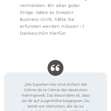
relevant bzw. noch
konnten immer wieder
und die Kurse sind wie eine
vermelden. Bin aber guter
Wissen zu (fast) allen Themen,
Denn ich komme aus einem
ausbaufähig ist.
Barrieren gelöst werden, die
Integration für mich. Danke für
Dinge. Gäbe es Greator
die ich für meine persönliche-
Haushalt, dem
bisher aufgehalten haben.
die brainwasching:-) und neue
Business nicht, hätte Sie
und unternehmerische
Unternehmertun völlig
Realität.
erfunden werden müssen :-)
Entwicklung brauche. Zudem
unbekannt ist.
Dankeschön hierfür!
bin ich verliebt in eure Art mit
Kunden umzugehen. Ihr
zentriert unsere
Anforderungen, ermittelt
Bedarf, reagiert individuell und
schnell auf Feedbacks.
Beruflich bin ich für Service
Exzellenz in meinem
„Die Experten hier sind einfach die
Unternehmen verantwortlich-
Crème de la Crème der deutschen
Hochachtung vor eurer
Trainingswelt. Das Besondere ist, dass
sie dir auf Augenhöhe begegnen. Du
Leistung!
lernst von Menschen, die du so