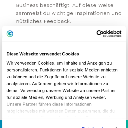
Business beschäftigt. Auf diese Weise
sammelst du wichtige Inspirationen und
nützliches Feedback.​
Tägliche Business-Inspiration: Täglich
erhältst du eine kleine Video-Inspiration
von Greator Gründer Dr. Stefan Frädrich,
Diese Webseite verwendet Cookies
die dir einen neuen Denkanstoß, eine
Wir verwenden Cookies, um Inhalte und Anzeigen zu
weitere Perspektive oder einen ganz
personalisieren, Funktionen für soziale Medien anbieten
konkreten Tipp zu verschiedenen
zu können und die Zugriffe auf unsere Website zu
Business-Themen gibt. Darunter wirst du
analysieren. Außerdem geben wir Informationen zu
deiner Verwendung unserer Website an unsere Partner
auch viele Anekdoten und Erfahrungen
für soziale Medien, Werbung und Analysen weiter.
aus seinem Leben finden.​
Unsere Partner führen diese Informationen
möglicherweise mit weiteren Daten zusammen, die du
ihnen bereitgestellt hast oder die sie im Rahmen deiner
Nutzung der Dienste gesammelt haben.