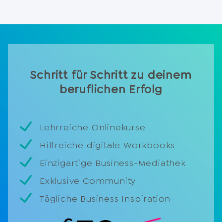
„Investment Punk“, das Manager Magazin-Bestseller
war.
Also halt dich an Geralds Tipps! Und dann starte
durch mit einer Business-Revolution, die dich reich
macht.
Schritt für Schritt zu deinem
beruflichen Erfolg
Lehrreiche Onlinekurse
Hilfreiche digitale Workbooks
Einzigartige Business-Mediathek
Exklusive Community
Tägliche Business Inspiration