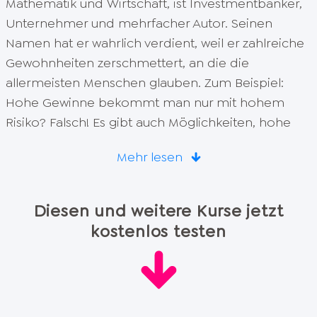
Mathematik und Wirtschaft, ist Investmentbanker,
Unternehmer und mehrfacher Autor. Seinen
Namen hat er wahrlich verdient, weil er zahlreiche
Gewohnheiten zerschmettert, an die die
allermeisten Menschen glauben. Zum Beispiel:
Hohe Gewinne bekommt man nur mit hohem
Risiko? Falsch! Es gibt auch Möglichkeiten, hohe
Gewinne mit geringem Risiko zu erzielen – zum
Mehr lesen
Beispiel, wenn du die richtigen Inhalte anbietest
und am Ende von Verwertungsrechten lebst.
Gerald Hörhan ist wirklich ein Künstler, von dem du
Diesen und weitere Kurse jetzt
eine Menge lernen kannst.
kostenlos testen
„Der Aufstieg von denen, die nichts haben, zu
denen, die viel haben, hat etwas mit Rebellion zu
tun. Und zwar mit einer intelligenten Form davon“,
schreibt Gerald Hörhan in seinem Buch