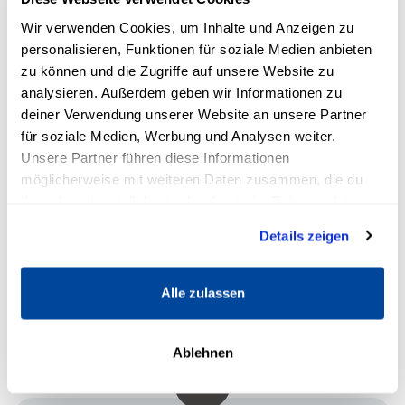
auf das Wesentliche lenkt ... es fängt bei
Wir verwenden Cookies, um Inhalte und Anzeigen zu
DIR an! Perfekt für Gründer und
personalisieren, Funktionen für soziale Medien anbieten
Unternehmer, die nach neuen Ideen
zu können und die Zugriffe auf unsere Website zu
suchen oder einfach besser werden
wollen!"
analysieren. Außerdem geben wir Informationen zu
deiner Verwendung unserer Website an unsere Partner
für soziale Medien, Werbung und Analysen weiter.
PHILIPP PAGELS, INGENIEUR
Unsere Partner führen diese Informationen
möglicherweise mit weiteren Daten zusammen, die du
ihnen bereitgestellt hast oder die sie im Rahmen deiner
Nutzung der Dienste gesammelt haben.
Details zeigen
Alle zulassen
Ablehnen