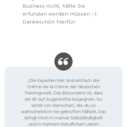
bisher aufgehalten haben.
die brainwasching:-) und neue
Business nicht, hätte Sie
und unternehmerische
Unternehmertun völlig
Realität.
erfunden werden müssen :-)
Entwicklung brauche. Zudem
unbekannt ist.
Dankeschön hierfür!
bin ich verliebt in eure Art mit
Kunden umzugehen. Ihr
zentriert unsere
Anforderungen, ermittelt
Bedarf, reagiert individuell und
schnell auf Feedbacks.
Beruflich bin ich für Service
Exzellenz in meinem
„Die Experten hier sind einfach die
Unternehmen verantwortlich-
Crème de la Crème der deutschen
Hochachtung vor eurer
Trainingswelt. Das Besondere ist, dass
sie dir auf Augenhöhe begegnen. Du
Leistung!
lernst von Menschen, die du so
wahrscheinlich nie getroffen hättest. Das
bringt mich in meiner Selbständigkeit
und in meinem beruflichen Leben