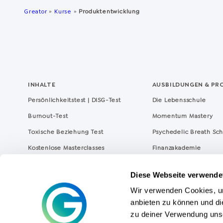
Greator
»
Kurse
»
Produktentwicklung
INHALTE
AUSBILDUNGEN & PR
Persönlichkeitstest | DISG-Test
Die Lebensschule
Burnout-Test
Momentum Mastery
Toxische Beziehung Test
Psychedelic Breath Sc
Kostenlose Masterclasses
Finanzakademie
Greator Magazin
NOW – Achtsam abne
Diese Webseite verwende
Coaching Lexikon
The
Key
Wir verwenden Cookies, um
Coaching Experten
Greator Business
anbieten zu können und di
Greator Coaches finden (Coach Map)
zu deiner Verwendung uns