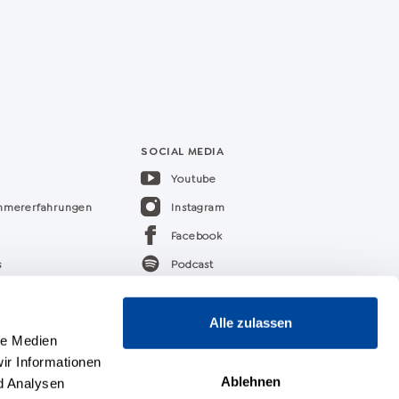
SOCIAL MEDIA
Youtube
ehmererfahrungen
Instagram
Facebook
s
Podcast
k
Linkedin
Alle zulassen
le Medien
ir Informationen
Ablehnen
d Analysen