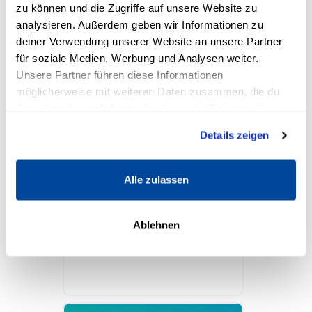
zu können und die Zugriffe auf unsere Website zu
analysieren. Außerdem geben wir Informationen zu
deiner Verwendung unserer Website an unsere Partner
für soziale Medien, Werbung und Analysen weiter.
Unsere Partner führen diese Informationen
möglicherweise mit weiteren Daten zusammen, die du
ihnen bereitgestellt hast oder die sie im Rahmen deiner
So geht Content
Nutzung der Dienste gesammelt haben.
Details zeigen
Dr. Stefan Frädrich
9
Kapitel
Alle zulassen
KURS TESTEN
Ablehnen