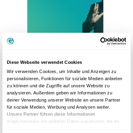
Positionierung als
Inszenierung
Diese Webseite verwendet Cookies
Hermann Scherer
Wir verwenden Cookies, um Inhalte und Anzeigen zu
personalisieren, Funktionen für soziale Medien anbieten
10
Kapitel
zu können und die Zugriffe auf unsere Website zu
analysieren. Außerdem geben wir Informationen zu
deiner Verwendung unserer Website an unsere Partner
KURS TESTEN
für soziale Medien, Werbung und Analysen weiter.
Unsere Partner führen diese Informationen
möglicherweise mit weiteren Daten zusammen, die du
ihnen bereitgestellt hast oder die sie im Rahmen deiner