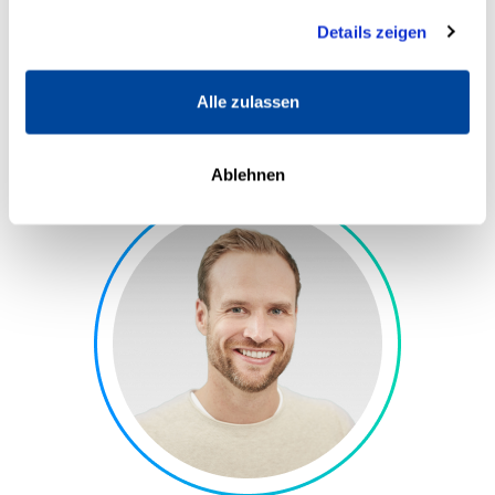
Nutzung der Dienste gesammelt haben.
Details zeigen
Dr. Rüdiger Dahlke
Alle zulassen
Gesundheit
Ablehnen