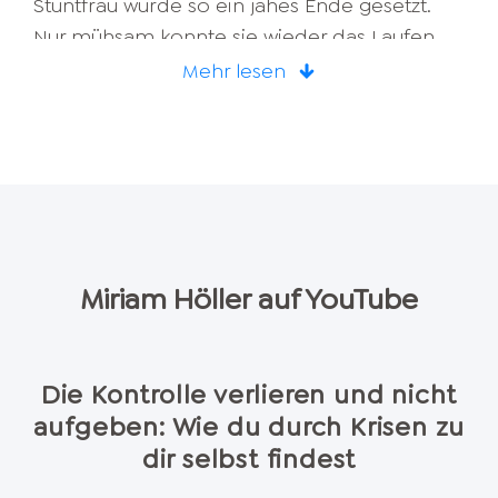
Stuntfrau wurde so ein jähes Ende gesetzt.
Nur mühsam konnte sie wieder das Laufen
erlernen. Zudem verunglückte im selben Jahr
Mehr lesen
ihr Lebenspartner Hannes Arch auf tragische
Weise, als sein Hubschrauber abstürzte.
Dieser Schicksalsschlag traf Miriam schwer.
Auf der Bühne teilt sie ihre Erfahrungen und
hilft Menschen dabei, wie auch diese
Lebenskrisen meistern können.
Miriam Höller
auf YouTube
Die Kontrolle verlieren und nicht
aufgeben: Wie du durch Krisen zu
dir selbst findest