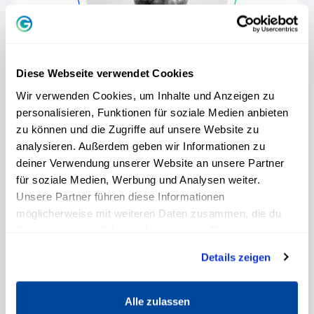
Diese Webseite verwendet Cookies
Bent Mühürcüoglu
Wir verwenden Cookies, um Inhalte und Anzeigen zu
personalisieren, Funktionen für soziale Medien anbieten
Visionärer Unternehmer, Coach und Autor,
zu können und die Zugriffe auf unsere Website zu
der Menschen auf ihrem Weg zu innerer
analysieren. Außerdem geben wir Informationen zu
Transformation begleitet.
deiner Verwendung unserer Website an unsere Partner
für soziale Medien, Werbung und Analysen weiter.
Unsere Partner führen diese Informationen
möglicherweise mit weiteren Daten zusammen, die du
ihnen bereitgestellt hast oder die sie im Rahmen deiner
Nutzung der Dienste gesammelt haben.
Details zeigen
Alle zulassen