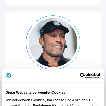
Tony Robbins
Einer der weltweit bekanntesten Coaches,
Diese Webseite verwendet Cookies
internationaler Bestsellerautor sowie
anerkannter Experte für persönliche
Wir verwenden Cookies, um Inhalte und Anzeigen zu
Transformation.
personalisieren, Funktionen für soziale Medien anbieten