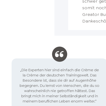
schwer get
Mitmensche
mir erst j
machen. Vo
für alltäg
besser be
Business z
somit noch
jederzeit 
für mich p
den Kursen
und die Ku
wieder Bar
Greator Bu
persönlic
Haushalt, 
brainwasch
Dankeschön
ich verlie
Anforderun
Feedbacks.
Unternehme
„Die Experten hier sind einfach die Crème de
la Crème der deutschen Trainingswelt. Das
Besondere ist, dass sie dir auf Augenhöhe
begegnen. Du lernst von Menschen, die du so
wahrscheinlich nie getroffen hättest. Das
bringt mich in meiner Selbständigkeit und in
meinem beruflichen Leben enorm weiter.“