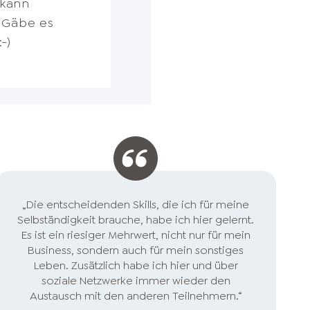
 kann
finde ich
hes Thema
ngig in
er Ukraine
en immer
. Gäbe es
h für meine
ig ist.
us einem
 die
ben.
-)
 Zudem bin
t unsere
hnell auf
em
ung!
„Die entscheidenden Skills, die ich für meine
Selbständigkeit brauche, habe ich hier gelernt.
Es ist ein riesiger Mehrwert, nicht nur für mein
Business, sondern auch für mein sonstiges
Leben. Zusätzlich habe ich hier und über
soziale Netzwerke immer wieder den
Austausch mit den anderen Teilnehmern.“