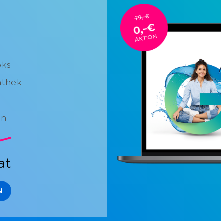
oks
athek
on
N