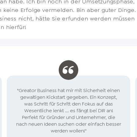
an habe. Ich bin noch in der Umsetzungsphase,
n und Strukturen im Management gelernt. Hier 
etzt so nach und nach Klarheit verschaffen, welc
r allem macht mir der Spririt, den man durchgä
liche Anwendung. Anschließend, komme ich aus d
nennen. Durch die verschiedenen Inhalte konnt
u bringen.
 keine Erfolge vermelden. Bin aber guter Dinge
verfügbares Wissen zu (fast) allen Themen, die ic
ersönlich überhaupt relevant bzw. noch ausbaufäh
 spüren kann, sehr viel Mut. Denn ich komme a
rse sind wie eine Integration für mich. Danke für
rieren gelöst werden, die bisher aufgehalten ha
siness nicht, hätte Sie erfunden werden müssen :
he- und unternehmerische Entwicklung brauche.
dem Unternehmertun völlig unbekannt ist.
ing:-) und neue Realität.
 hierfür!
bt in eure Art mit Kunden umzugehen. Ihr zentrier
gen, ermittelt Bedarf, reagiert individuell und sc
 Beruflich bin ich für Service Exzellenz in mein
n verantwortlich- Hochachtung vor eurer Leist
"Greator Business hat mir mit Sicherheit einen
gewaltigen Kickstart gegeben. Ein Konzept,
was Schritt für Schritt den Fokus auf das
Wesentliche lenkt ... es fängt bei DIR an!
Perfekt für Gründer und Unternehmer, die
nach neuen Ideen suchen oder einfach besser
werden wollen!"