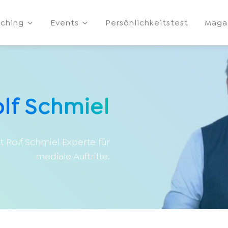
ching
Events
Persönlichkeitstest
Maga
lf Schmiel
 Rolf Schmiel Experte für
mediale Auftritte.