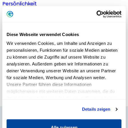
Persönlichkeit
Menschen verstehen – Vertraue auf
deine emotionale Intelligenz
Persönlichkeit
Diese Webseite verwendet Cookies
Menschen verstehen lernen: Was ist
Wir verwenden Cookies, um Inhalte und Anzeigen zu
Menschenkenntnis wirklich?
personalisieren, Funktionen für soziale Medien anbieten
zu können und die Zugriffe auf unsere Website zu
Persönlichkeit
analysieren. Außerdem geben wir Informationen zu
Selbsterkenntnis – der erste Schritt zur
deiner Verwendung unserer Website an unsere Partner
Selbstliebe
für soziale Medien, Werbung und Analysen weiter.
Unsere Partner führen diese Informationen
möglicherweise mit weiteren Daten zusammen, die du
ihnen bereitgestellt hast oder die sie im Rahmen deiner
Nutzung der Dienste gesammelt haben.
Details zeigen
AUSGEZEICHNET
Alle zulassen