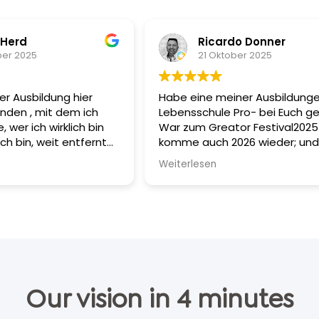
 Herd
Ricardo Donner
er 2025
21 Oktober 2025
er Ausbildung hier
Habe eine meiner Ausbildunge
nden , mit dem ich
Lebensschule Pro- bei Euch g
 wer ich wirklich bin
War zum Greator Festival2025
ich bin, weit entfernt
komme auch 2026 wieder; und zu Tony
Erwartungen. Der mir
Robbins! Inspiration, Wissen,
Weiterlesen
lche Talente und
Austausch und Lebensfreude P
n mir stecken. Danke
Macht euch selbst ein Bild. Vo
 gesamten Greator
gibts 5 Sterne. Du gehst auf je
schlauer nach Hause wie du
hingegangen bist- wenn Du es 
Our vision in 4 minutes