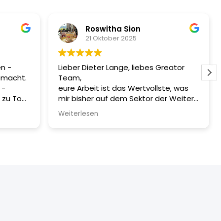
Roswitha Sion
21 Oktober 2025
n -
Lieber Dieter Lange, liebes Greator
emacht.
Team,
 -
eure Arbeit ist das Wertvollste, was
mir bisher auf dem Sektor der Weiter-
und Selbstbildung begegnet ist. Hier
Weiterlesen
ur.
habe ich bisher fast alle Fragen (bin
n mir
noch nicht fertig mit der Ausbildung
den Fall
bei euch) des Lebens beantwortet
bekommen, vor allem von Dieter, der
willst.
mit seiner Lebenserfahrung und
Know-How ein Meister seines Faches
ist. Mein Dank geht an euch alle. Es ist
eine wahre Schule des Lebens und der
Entwicklung, auf allen Lebenswegen.
Danke, euch dass ihr da seid!