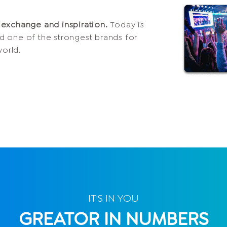
 exchange and inspiration.
Today is
 one of the strongest brands for
orld.
IT'S IN YOU
GREATOR IN NUMBERS