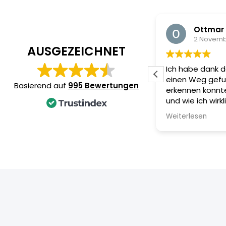
Carmen Jürgenliemk
Ottmar
16 Januar 2026
2 Novemb
AUSGEZEICHNET
ch bin begeistert und kann Greator
Ich habe dank d
uf allen Ebenen nur empfehlen!
einen Weg gefu
Basierend auf
995 Bewertungen
erkennen konnte,
und wie ich wirkl
von Masken und 
Weiterlesen
gezeigt hat, we
Möglichkeiten i
Dieter und dem
Team.