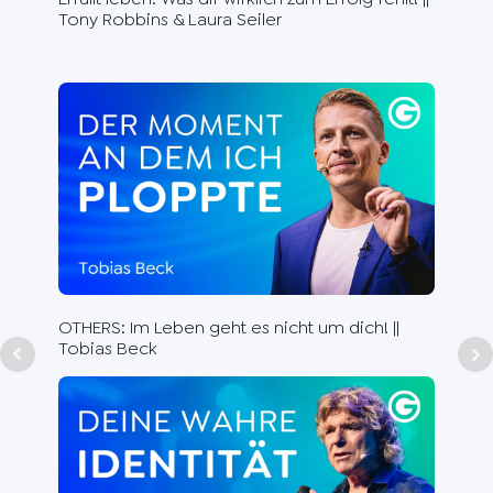
Tony Robbins & Laura Seiler
Ste
Aut
Dr.
OTHERS: Im Leben geht es nicht um dich! ||
Tobias Beck