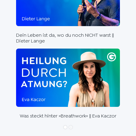
Rhe
die
Dein Leben ist da, wo du noch NICHT warst ||
Dieter Lange
Die 
Wal
Was steckt hinter »Breathwork« || Eva Kaczor