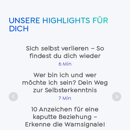
UNSERE HIGHLIGHTS FÜR
DICH
Sich selbst verlieren – So
findest du dich wieder
Na
6 Min
Wer bin ich und wer
möchte ich sein? Dein Weg
Seele
zur Selbsterkenntnis
7 Min
10 Anzeichen für eine
kaputte Beziehung –
Emo
Erkenne die Warnsignale!
und 