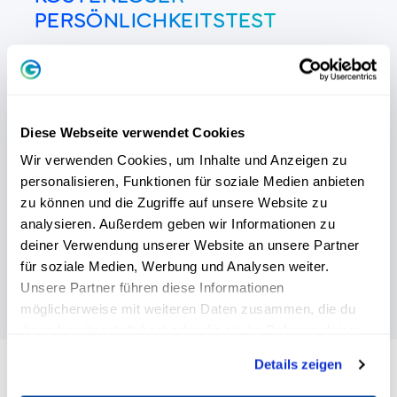
PERSÖNLICHKEITSTEST
Unser
gratis DISG-Persönlichkeitstest
hilft
dir dabei
in 5 Minuten
, dein persönliches
Verhalten zu verstehen - und dabei deine
Diese Webseite verwendet Cookies
Stärken voll auszuleben.
Wir verwenden Cookies, um Inhalte und Anzeigen zu
personalisieren, Funktionen für soziale Medien anbieten
zu können und die Zugriffe auf unsere Website zu
analysieren. Außerdem geben wir Informationen zu
GRATIS TEST STARTEN
deiner Verwendung unserer Website an unsere Partner
für soziale Medien, Werbung und Analysen weiter.
Unsere Partner führen diese Informationen
möglicherweise mit weiteren Daten zusammen, die du
ihnen bereitgestellt hast oder die sie im Rahmen deiner
Nutzung der Dienste gesammelt haben.
Details zeigen