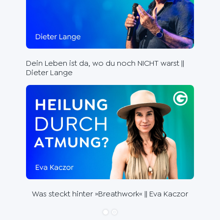
Rhe
die
Dein Leben ist da, wo du noch NICHT warst ||
Dieter Lange
Die 
Wal
Was steckt hinter »Breathwork« || Eva Kaczor