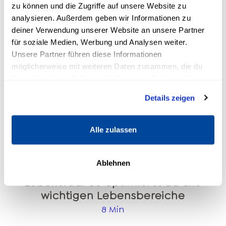
zu können und die Zugriffe auf unsere Website zu
analysieren. Außerdem geben wir Informationen zu
deiner Verwendung unserer Website an unsere Partner
für soziale Medien, Werbung und Analysen weiter.
Unsere Partner führen diese Informationen
möglicherweise mit weiteren Daten zusammen, die du
ihnen bereitgestellt hast oder die sie im Rahmen deiner
Welche Online-Coaching-
Nutzung der Dienste gesammelt haben.
Details zeigen
Programme lohnen sich wirklich?
4 Min
Alle zulassen
Welche Coaching Ausbildung ist
die richtige?
10 Min
Ablehnen
Lebensrad: So optimierst du alle
wichtigen Lebensbereiche
8 Min