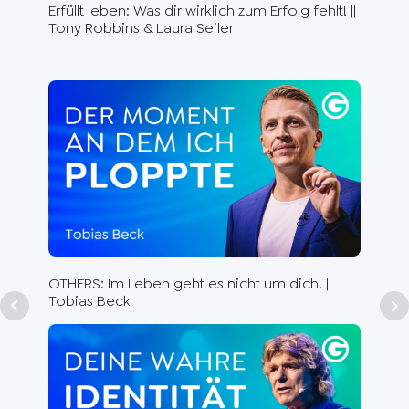
Erfüllt leben: Was dir wirklich zum Erfolg fehlt! ||
Du 
Tony Robbins & Laura Seiler
Ste
Aut
Dr.
OTHERS: Im Leben geht es nicht um dich! ||
Tobias Beck