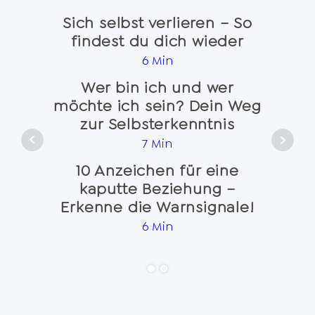
Sich selbst verlieren – So
findest du dich wieder
Na
6 Min
Wer bin ich und wer
möchte ich sein? Dein Weg
Seele
zur Selbsterkenntnis
7 Min
10 Anzeichen für eine
kaputte Beziehung –
Emo
Erkenne die Warnsignale!
und 
6 Min