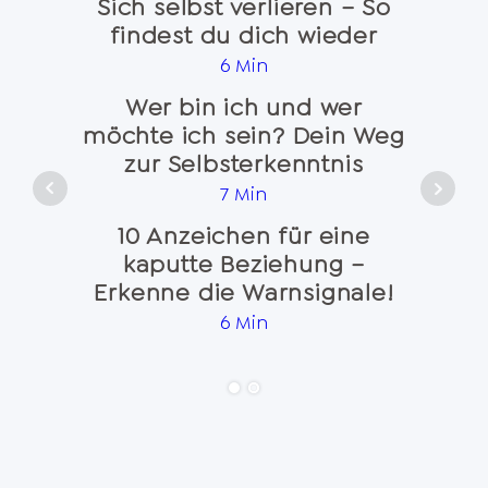
Sich selbst verlieren – So
findest du dich wieder
Na
6 Min
Wer bin ich und wer
möchte ich sein? Dein Weg
Seele
zur Selbsterkenntnis
7 Min
10 Anzeichen für eine
kaputte Beziehung –
Emo
Erkenne die Warnsignale!
und 
6 Min