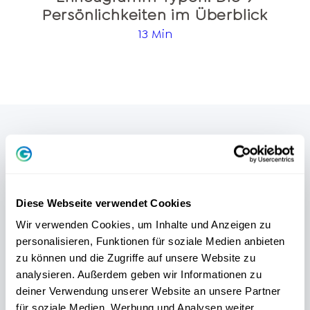
Persönlichkeiten im Überblick
13 Min
WISSENSCHAFTLICH FUNDIERT
KOSTENLOSER
Diese Webseite verwendet Cookies
PERSÖNLICHKEITSTEST
Wir verwenden Cookies, um Inhalte und Anzeigen zu
personalisieren, Funktionen für soziale Medien anbieten
zu können und die Zugriffe auf unsere Website zu
Unser
gratis DISG-Persönlichkeitstest
hilft
analysieren. Außerdem geben wir Informationen zu
dir dabei
in 5 Minuten
, dein persönliches
deiner Verwendung unserer Website an unsere Partner
Verhalten zu verstehen - und dabei deine
für soziale Medien, Werbung und Analysen weiter.