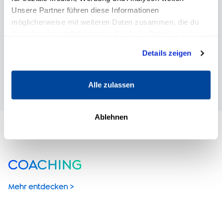
Stärken voll auszuleben.
Unsere Partner führen diese Informationen
möglicherweise mit weiteren Daten zusammen, die du
ihnen bereitgestellt hast oder die sie im Rahmen deiner
Nutzung der Dienste gesammelt haben.
GRATIS TEST STARTEN
Details zeigen
Alle zulassen
Ablehnen
COACHING
Mehr entdecken >