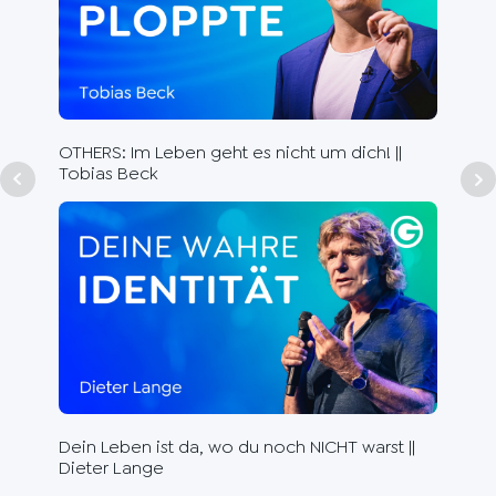
Aut
Dr.
OTHERS: Im Leben geht es nicht um dich! ||
Tobias Beck
Rhe
die
Dein Leben ist da, wo du noch NICHT warst ||
Dieter Lange