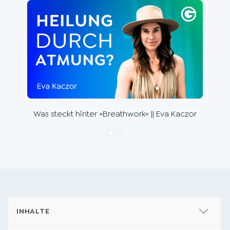
Die 
Wal
Was steckt hinter »Breathwork« || Eva Kaczor
INHALTE