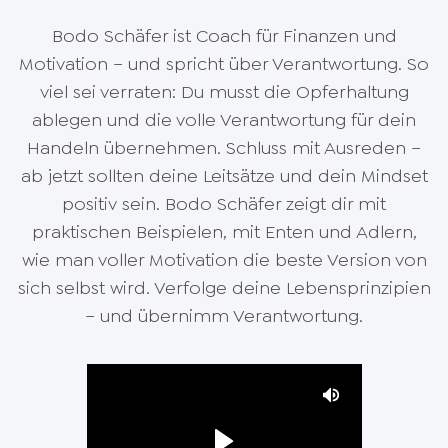
sich ihr Leben veränderte. Das macht mich
Bodo Schäfer ist Coach für Finanzen und
wirklich froh. Die unzähligen Briefe mit
Motivation – und spricht über Verantwortung. So
Erfolgsgeschichten, die ich bekommen habe,
viel sei verraten: Du musst die Opferhaltung
festigen meine Überzeugung: Ich glaube fest
ablegen und die volle Verantwortung für dein
daran, dass jeder vermögend werden kann.“
Handeln übernehmen. Schluss mit Ausreden –
ab jetzt sollten deine Leitsätze und dein Mindset
positiv sein. Bodo Schäfer zeigt dir mit
praktischen Beispielen, mit Enten und Adlern,
wie man voller Motivation die beste Version von
sich selbst wird. Verfolge deine Lebensprinzipien
– und übernimm Verantwortung.