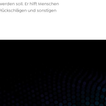
erden soll. Er hilft Menschen
 Rückschlägen und sonstigen