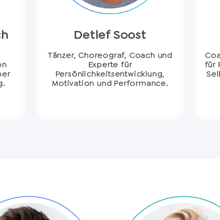
ch
Detlef Soost
Tänzer, Choreograf, Coach und
Coa
on
Experte für
für
ber
Persönlichkeitsentwicklung,
Sel
g.
Motivation und Performance.