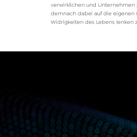
verwirklichen und Unternehmen z
demnach dabei auf die eigenen F
Widrigkeiten des Lebens lenken z