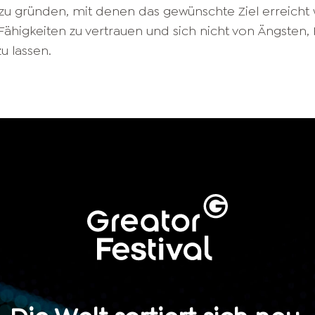
u gründen, mit denen das gewünschte Ziel erreicht w
ähigkeiten zu vertrauen und sich nicht von Ängsten,
u lassen.