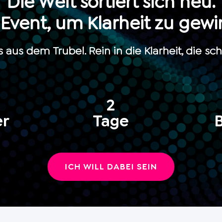
Die Welt sortiert sich neu.
 Event, um Klarheit zu gewi
 aus dem Trubel. Rein in die Klarheit, die scho
2
er
Tage
ICH WILL DABEI SEIN