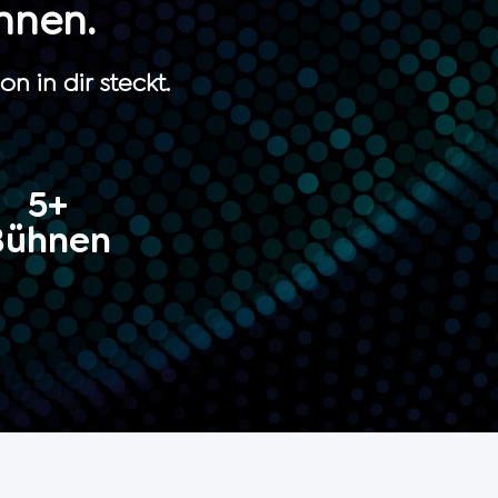
nnen.
n in dir steckt.
5+
Bühnen