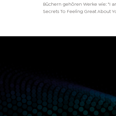
Büchern gehören Werke wie: “I a
Secrets To Feeling Great About Yo