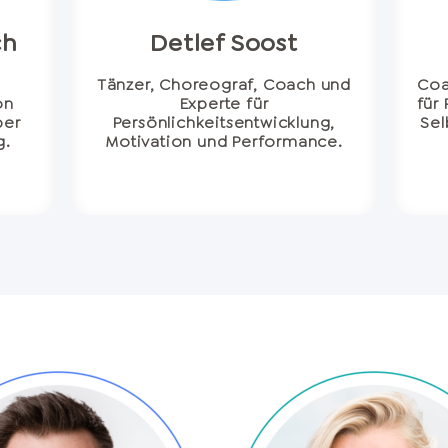
ch
Detlef Soost
Tänzer, Choreograf, Coach und
Coa
on
Experte für
für
ber
Persönlichkeitsentwicklung,
Sel
g.
Motivation und Performance.