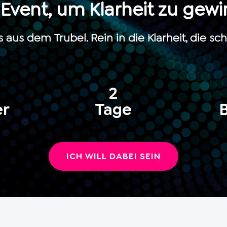
 Event, um Klarheit zu gewi
 aus dem Trubel. Rein in die Klarheit, die scho
2
er
Tage
ICH WILL DABEI SEIN