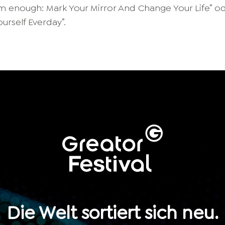
m enough: Mark Your Mirror And Change Your Life” o
urself Everday”.
Die Welt sortiert sich neu.