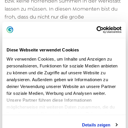
bzw. keine horrenden Summen in der Werkstatt
lassen zu müssen. In diesen Momenten bist du
froh, dass du nicht nur die große
„Endinformation“ kennst, sondern auch hier und
da etwas dahinter gestiegen bist.
Hinzu kommt, dass du Wissen, auf das du selbst
Diese Webseite verwendet Cookies
hingearbeitet hast, viel leichter verinnerlichst.
Wir verwenden Cookies, um Inhalte und Anzeigen zu
Du beschäftigst dich intensiv damit, musst den
personalisieren, Funktionen für soziale Medien anbieten
Sachverhalt wirklich verstehen, um an die
zu können und die Zugriffe auf unsere Website zu
„Endinformation“ zu gelangen und wenn du es
analysieren. Außerdem geben wir Informationen zu
geschafft hast, erfreut sich dein mentales
deiner Verwendung unserer Website an unsere Partner
Belohnungssystem am Erfolg. So bekommt der
für soziale Medien, Werbung und Analysen weiter.
Unsere Partner führen diese Informationen
Lernprozess einen positiveren Grundtenor. Und
möglicherweise mit weiteren Daten zusammen, die du
aufgrund des längeren Zeitraums, den du dich
ihnen bereitgestellt hast oder die sie im Rahmen deiner
notgedrungen mit der Thematik beschäftigst,
Nutzung der Dienste gesammelt haben.
Details zeigen
schaffen es die erlangten Informationen mit