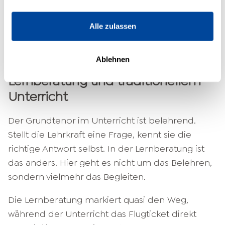
höherer Wahrscheinlichkeit in dein
Langzeitgedächtnis, ohne dass du die Millionen
Alle zulassen
Male im Geiste vor dich hin flüstern musst.
Ablehnen
Der Unterschied zwischen
Lernberatung und traditionellem
Unterricht
Der Grundtenor im Unterricht ist belehrend.
Stellt die Lehrkraft eine Frage, kennt sie die
richtige Antwort selbst. In der Lernberatung ist
das anders. Hier geht es nicht um das Belehren,
sondern vielmehr das Begleiten.
Die Lernberatung markiert quasi den Weg,
während der Unterricht das Flugticket direkt