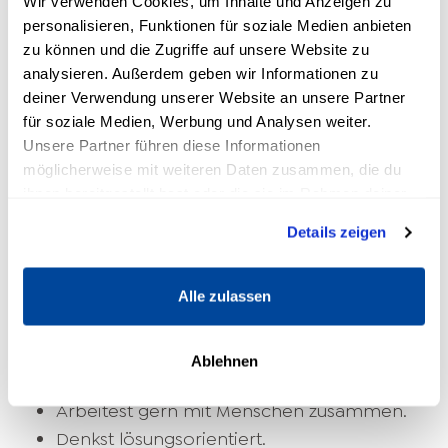
Wir verwenden Cookies, um Inhalte und Anzeigen zu
bessere Option.
personalisieren, Funktionen für soziale Medien anbieten
zu können und die Zugriffe auf unsere Website zu
Welche Voraussetzungen solltest
analysieren. Außerdem geben wir Informationen zu
du für eine Business Coaching
deiner Verwendung unserer Website an unsere Partner
Ausbildung erfüllen?
für soziale Medien, Werbung und Analysen weiter.
Unsere Partner führen diese Informationen
Um als Business Coach zu arbeiten, sollten
möglicherweise mit weiteren Daten zusammen, die du
ihnen bereitgestellt hast oder die sie im Rahmen deiner
folgende Beschreibungen auf dich zutreffen.
Nutzung der Dienste gesammelt haben.
Du:
Details zeigen
Bist selbstbewusst.
Lässt dich nicht so schnell aus dem
Alle zulassen
Konzept bringen.
Hast Interesse an Betriebsorganisation und
Ablehnen
Psychologie.
Arbeitest gern mit Menschen zusammen.
Denkst lösungsorientiert.