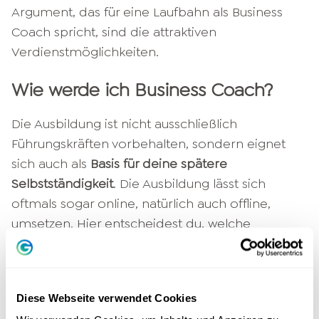
Argument, das für eine Laufbahn als Business
Coach spricht, sind die attraktiven
Verdienstmöglichkeiten.
Wie werde ich Business Coach?
Die Ausbildung ist nicht ausschließlich
Führungskräften vorbehalten, sondern eignet
sich auch als
Basis für deine spätere
Selbstständigkeit
. Die Ausbildung lässt sich
oftmals sogar online, natürlich auch offline,
umsetzen. Hier entscheidest du, welche
Variante sich am besten mit deinem
(Berufs-)leben vereinbaren lässt. Wenn du
berufstätig bist, ist eine berufsbegleitende
Diese Webseite verwendet Cookies
Ausbildung möglicherweise für dich die