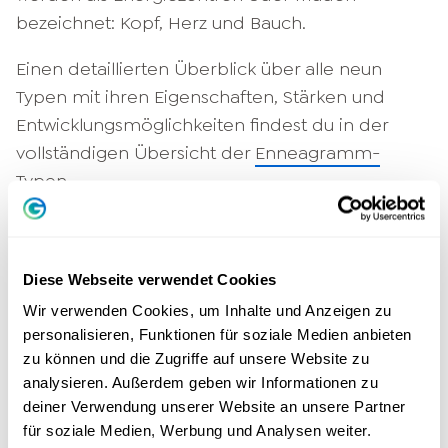
bezeichnet: Kopf, Herz und Bauch.
Einen detaillierten Überblick über alle neun
Typen mit ihren Eigenschaften, Stärken und
Entwicklungsmöglichkeiten findest du in der
vollständigen Übersicht der
Enneagramm-
Typen
.
Die Bauchtypen (Typen 8, 9, 1)
sind
instinktgeleitet. Ihr zentrales Thema ist
Diese Webseite verwendet Cookies
Autonomie. Sie reagieren körperlich und
unmittelbar auf ihre Umgebung.
Wir verwenden Cookies, um Inhalte und Anzeigen zu
personalisieren, Funktionen für soziale Medien anbieten
Die Herztypen (Typen 2, 3, 4)
sind
zu können und die Zugriffe auf unsere Website zu
gefühlsgeleitet. Ihr zentrales Thema ist
analysieren. Außerdem geben wir Informationen zu
deiner Verwendung unserer Website an unsere Partner
Anerkennung. Sie orientieren sich stark an
für soziale Medien, Werbung und Analysen weiter.
ihrem Selbstbild und daran, wie andere sie