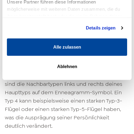
Unsere Partner führen diese Informationen
wahrnehmen.
möglicherweise mit weiteren Daten zusammen, die du
ihnen bereitgestellt hast oder die sie im Rahmen deiner
Die Kopftypen (Typen 5, 6, 7)
sind
Nutzung der Dienste gesammelt haben.
verstandesgeleitet. Ihr zentrales Thema ist
Details zeigen
Sicherheit. Sie verarbeiten die Welt über
Analyse, Planung und Vorwegnahme.
Alle zulassen
Jeder Mensch gehört primär zu einem dieser
Typen, trägt aber Anteile aller neun in sich.
Ablehnen
Hinzu kommen die sogenannten Flügel: das
sind die Nachbartypen links und rechts deines
Haupttyps auf dem Enneagramm-Symbol. Ein
Typ 4 kann beispielsweise einen starken Typ-3-
Flügel oder einen starken Typ-5-Flügel haben,
was die Ausprägung seiner Persönlichkeit
deutlich verändert.