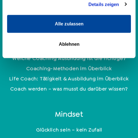
Details zeigen
Enneagramm: 9 Persönlichkeitstypen
Persönlichkeitsanalyse
Alle zulassen
Coaching
Ablehnen
Welche Coaching Ausbildung ist die richtige?
Coaching-Methoden im Überblick
Life Coach: Tätigkeit & Ausbildung im Überblick
Coach werden – was musst du darüber wissen?
Mindset
Glücklich sein – kein Zufall