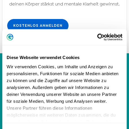
deinen Körper stärkst und mentale Klarheit gewinnst.
KOSTENLOS ANMELDEN
Diese Webseite verwendet Cookies
GREATOR MAGAZIN
Wir verwenden Cookies, um Inhalte und Anzeigen zu
personalisieren, Funktionen für soziale Medien anbieten
zu können und die Zugriffe auf unsere Website zu
analysieren. Außerdem geben wir Informationen zu
Persönlichkeit
deiner Verwendung unserer Website an unsere Partner
für soziale Medien, Werbung und Analysen weiter.
Persönlichkeitstest
Unsere Partner führen diese Informationen
möglicherweise mit weiteren Daten zusammen, die du
MBTI Test - 16 Persönlichkeitstypen
ihnen bereitgestellt hast oder die sie im Rahmen deiner
DISG-Modell: 4 Persönlichkeitstypen
Nutzung der Dienste gesammelt haben.