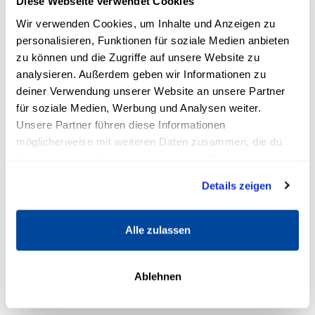
Diese Webseite verwendet Cookies
6.
It’s in You
– Alexander Müller
Wir verwenden Cookies, um Inhalte und Anzeigen zu
personalisieren, Funktionen für soziale Medien anbieten
Dieses Buch erinnert dich an etwas
zu können und die Zugriffe auf unsere Website zu
Entscheidendes: Du musst nichts werden, was
analysieren. Außerdem geben wir Informationen zu
du nicht schon bist.
Alexander Müller
verbindet
deiner Verwendung unserer Website an unsere Partner
persönliche Erfahrungen mit klaren Impulsen
für soziale Medien, Werbung und Analysen weiter.
Unsere Partner führen diese Informationen
für Selbstvertrauen, Verantwortung und innere
möglicherweise mit weiteren Daten zusammen, die du
Stärke.
ihnen bereitgestellt hast oder die sie im Rahmen deiner
Nutzung der Dienste gesammelt haben.
7.
Atomic Habits
– James Clear
Details zeigen
Ein Buch über kleine Schritte mit großer
Alle zulassen
Wirkung. James Clear zeigt, wie Gewohnheiten
deine Identität formen und warum nachhaltige
Veränderung immer im Alltag beginnt. Sehr
Ablehnen
praxisnah und klar strukturiert.