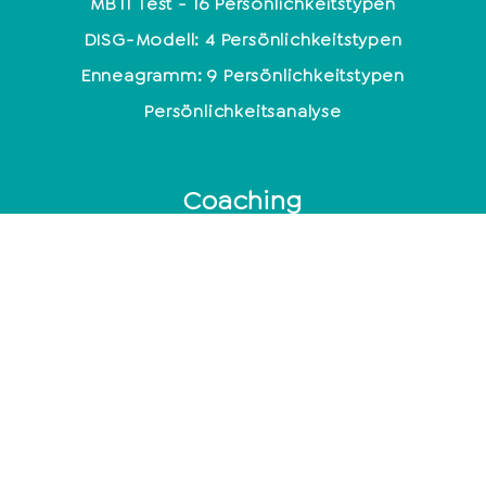
MBTI Test - 16 Persönlichkeitstypen
DISG-Modell: 4 Persönlichkeitstypen
Enneagramm: 9 Persönlichkeitstypen
Persönlichkeitsanalyse
Coaching
Welche Coaching Ausbildung ist die richtige?
Coaching-Methoden im Überblick
Life Coach: Tätigkeit & Ausbildung im Überblick
Coach werden – was musst du darüber wissen?
Mindset