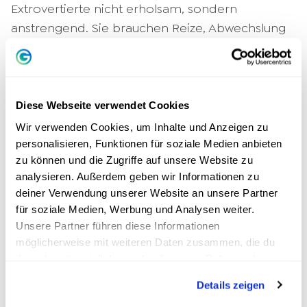
Extrovertierte nicht erholsam, sondern
anstrengend. Sie brauchen Reize, Abwechslung
und Bewegung – sei es in Gesprächen,
Projekten oder Aktivitäten.
Wenn du extrovertiert bist, erkennst du dich
Diese Webseite verwendet Cookies
vielleicht hier wieder:
Wir verwenden Cookies, um Inhalte und Anzeigen zu
personalisieren, Funktionen für soziale Medien anbieten
Du suchst aktiv nach neuen Erlebnissen
zu können und die Zugriffe auf unsere Website zu
Zu viel Stille macht dich nervös
analysieren. Außerdem geben wir Informationen zu
Du brauchst einen vollen Kalender, um
deiner Verwendung unserer Website an unsere Partner
dich lebendig zu fühlen
für soziale Medien, Werbung und Analysen weiter.
Unsere Partner führen diese Informationen
4. Du bist gerne im Mittelpunkt –
möglicherweise mit weiteren Daten zusammen, die du
aber nicht aus Ego
ihnen bereitgestellt hast oder die sie im Rahmen deiner
Nutzung der Dienste gesammelt haben.
Details zeigen
Ein weitverbreiteter Irrtum ist, dass