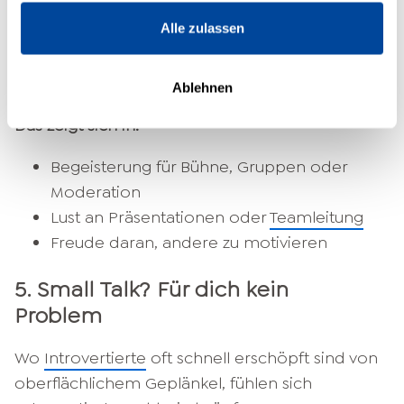
Extrovertierte immer narzisstisch seien. Das
Alle zulassen
stimmt nicht. Sie lieben es, gesehen zu werden
– nicht, weil sie sich besser fühlen, sondern weil
sie Verbindung spüren wollen.
Ablehnen
Das zeigt sich in:
Begeisterung für Bühne, Gruppen oder
Moderation
Lust an Präsentationen oder
Teamleitung
Freude daran, andere zu motivieren
5. Small Talk? Für dich kein
Problem
Wo
Introvertierte
oft schnell erschöpft sind von
oberflächlichem Geplänkel, fühlen sich