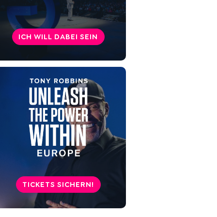
werden?
Organuhr Tipps: Sofort
ICH WILL DABEI SEIN
umsetzbare Ideen für mehr
Energie im Alltag durch die
Nutzung der Organuhr
Funktioniert die chinesische
Organuhr wirklich und was
bringt ein Leben nach diesem
Prinzip?
TICKETS SICHERN!