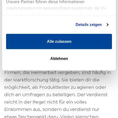
Beachte: Es ist wichtig, die passende
Unsere Partner führen diese Informationen
möglicherweise mit weiteren Daten zusammen, die du
Heimarbeit zu finden, denn nicht jeder Job
ihnen bereitgestellt hast oder die sie im Rahmen deiner
eignet sich für jeden Menschen. Es gibt
Nutzung der Dienste gesammelt haben.
Heimarbeitsplätze
, die nach einer bestimmten
Details zeigen
Qualifikation verlangen, und solche, die
Quereinsteigern ohne spezielle Kenntnisse
Alle zulassen
Chancen bieten.
Heimarbeit für jedermann
Ablehnen
Firmen, die Heimarbeit vergeben, sind häufig in
der Marktforschung tätig. Sie bieten dir die
Möglichkeit, als Produkttester zu agieren oder
dich an Umfragen zu beteiligen. Der Verdienst
reicht in der Regel nicht für ein volles
Einkommen aus, sondern du verdienst nur
etwas Taschengeld dazu. Vielen Menschen