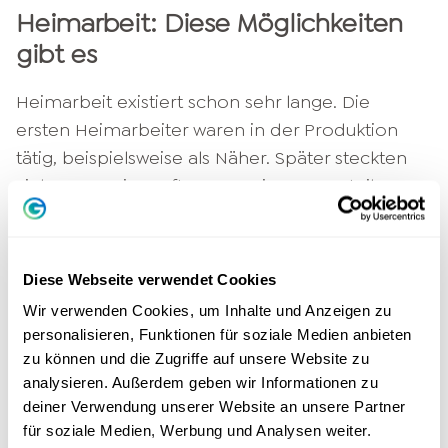
Heimarbeit: Diese Möglichkeiten
gibt es
Heimarbeit existiert schon sehr lange. Die
ersten Heimarbeiter waren in der Produktion
tätig, beispielsweise als Näher. Später steckten
viele Frauen im Auftrag von Firmen Bauteile
zusammen, zum Beispiel kleine
Spielzeugfiguren. Auch heute noch vergeben
Firmen Jobs mit überwiegend handwerklicher
Diese Webseite verwendet Cookies
Tätigkeit, wenn auch sehr viel seltener. Nach wie
Wir verwenden Cookies, um Inhalte und Anzeigen zu
vor gefragt sind Verpackungs- und
personalisieren, Funktionen für soziale Medien anbieten
Versandtätigkeiten. Durch die Erfindung des
zu können und die Zugriffe auf unsere Website zu
Internets eröffnen sich zahlreiche weitere
analysieren. Außerdem geben wir Informationen zu
deiner Verwendung unserer Website an unsere Partner
Berufsfelder.
für soziale Medien, Werbung und Analysen weiter.