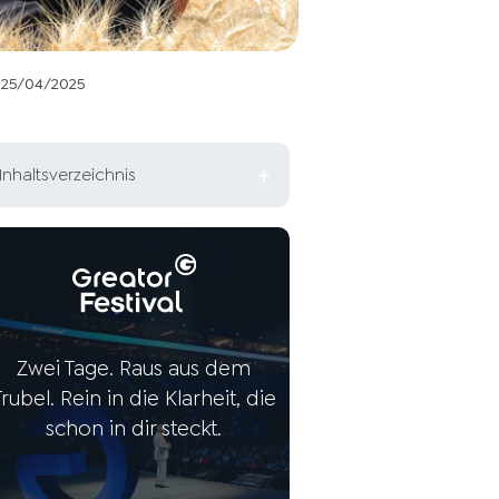
25/04/2025
Inhaltsverzeichnis
Identität Definition: was ist
das?
5 Schritte, um deine Identität
zu erkunden und zu verstehen
Zwei Tage. Raus aus dem
Identität vs. Persönlichkeit: Was
Trubel. Rein in die Klarheit, die
ist der Unterschied?
schon in dir steckt.
Kann ein Persönlichkeitstest
deine wahre Identität