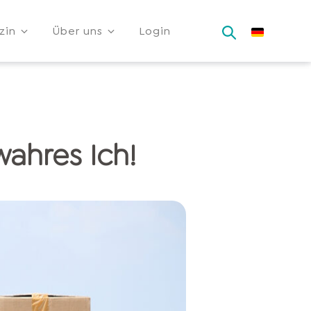
zin
Über uns
Login
wahres Ich!