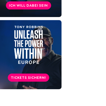
enthüllen?
ICH WILL DABEI SEIN
Identitätskrise: Was tun, wenn
du dich verloren fühlst?
8 Tipps, um deine Identität zu
stärken und selbstbewusst zu
sein
Wie beeinflusst deine Identität
deine zwischenmenschlichen
Beziehungen?
Identität und beruflicher Erfolg:
Wie sich deine
TICKETS SICHERN!
Selbstwahrnehmung auswirkt
Erkenne dich selbst – Die Reise
zur Entdeckung deiner Identität