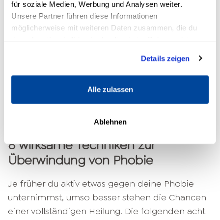
für soziale Medien, Werbung und Analysen weiter.
Bei spezifischen Phobien, z. B. bei der Angst vor
Unsere Partner führen diese Informationen
Tieren oder Höhenangst, kommen immer
möglicherweise mit weiteren Daten zusammen, die du
häufiger VR-Techniken zum Einsatz (VR: virtuelle
ihnen bereitgestellt hast oder die sie im Rahmen deiner
Realität). Hierbei wird dem Patienten seine
Nutzung der Dienste gesammelt haben.
Details zeigen
Angstsituation simuliert, ohne dafür das
Sprechzimmer des Therapeuten verlassen zu
Alle zulassen
müssen. Ob VR wirklich die Expositionstherapie
der Zukunft darstellen kann, wird in folgendem
Fachartikel
näher erläutert.
Ablehnen
8 wirksame Techniken zur
Überwindung von Phobie
Je früher du aktiv etwas gegen deine Phobie
unternimmst, umso besser stehen die Chancen
einer vollständigen Heilung. Die folgenden acht