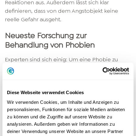
Reaktionen aus. Außerdem lässt sich klar
definieren, dass von dem Angstobjekt keine
reelle Gefahr ausgeht.
Neueste Forschung zur
Behandlung von Phobien
Experten sind sich einig: Um eine Phobie zu
überwinden, bedarf es einer
psychotherapeutischen Begleitung.
Insbesondere bei der sozialen Phobie, welche
Diese Webseite verwendet Cookies
das Alltagsleben besonders stark einschränkt,
hat sich die Verhaltenstherapie als wirksam
Wir verwenden Cookies, um Inhalte und Anzeigen zu
personalisieren, Funktionen für soziale Medien anbieten
erwiesen. Dies geht aus einer
aktuellen
zu können und die Zugriffe auf unsere Website zu
Untersuchung
des Bundesministeriums für
analysieren. Außerdem geben wir Informationen zu
Bildung und Forschung hervor.
deiner Verwendung unserer Website an unsere Partner