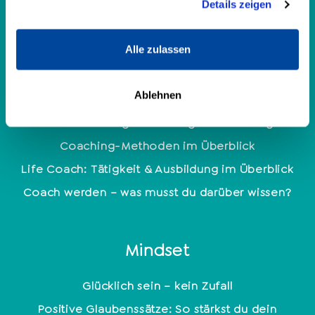
Details zeigen
Enneagramm: 9 Persönlichkeitstypen
Persönlichkeitsanalyse
Alle zulassen
Coaching
Ablehnen
Welche Coaching Ausbildung ist die richtige?
Coaching-Methoden im Überblick
Life Coach: Tätigkeit & Ausbildung im Überblick
Coach werden – was musst du darüber wissen?
Mindset
Glücklich sein – kein Zufall
Positive Glaubenssätze: So stärkst du dein