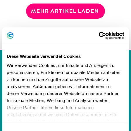
MEHR ARTIKEL LADEN
Diese Webseite verwendet Cookies
GREATOR MAGAZIN
Wir verwenden Cookies, um Inhalte und Anzeigen zu
personalisieren, Funktionen für soziale Medien anbieten
zu können und die Zugriffe auf unsere Website zu
analysieren. Außerdem geben wir Informationen zu
Persönlichkeit
deiner Verwendung unserer Website an unsere Partner
für soziale Medien, Werbung und Analysen weiter.
Persönlichkeitstest
Unsere Partner führen diese Informationen
MBTI Test - 16 Persönlichkeitstypen
möglicherweise mit weiteren Daten zusammen, die du
ihnen bereitgestellt hast oder die sie im Rahmen deiner
DISG-Modell: 4 Persönlichkeitstypen
Nutzung der Dienste gesammelt haben.