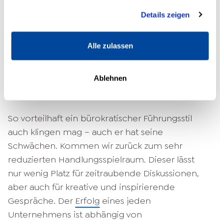
sehr gering. Der Handlungsspielraum von
Nutzung der Dienste gesammelt haben.
Führungskräften und Mitarbeitenden ist so klar
Details zeigen
vorgegeben, dass nur wenig Spielraum für
Entscheidungen, die sich negativ auf das
Alle zulassen
Endergebnis auswirken könnten, besteht.
Ein bürokratischer Führungsstil hat
Ablehnen
auch Schwächen
So vorteilhaft ein bürokratischer Führungsstil
auch klingen mag – auch er hat seine
Schwächen. Kommen wir zurück zum sehr
reduzierten Handlungsspielraum. Dieser lässt
nur wenig Platz für zeitraubende Diskussionen,
aber auch für kreative und inspirierende
Gespräche. Der
Erfolg
eines jeden
Unternehmens ist abhängig von