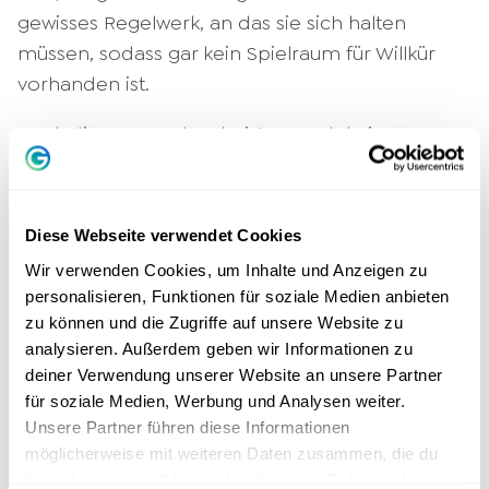
gewisses Regelwerk, an das sie sich halten
müssen, sodass gar kein Spielraum für Willkür
vorhanden ist.
Dank dieses Regelwerks ist es auch kein
Problem, Führungskräfte, die das Unternehmen
verlassen, schnell zu ersetzen. Lange
Einarbeitungszeiten fallen weg, denn die
Diese Webseite verwendet Cookies
Aufgaben sind klar vorgegeben.
Wir verwenden Cookies, um Inhalte und Anzeigen zu
Mitarbeiterinnen und Mitarbeiter müssen sich
personalisieren, Funktionen für soziale Medien anbieten
außerdem nicht erst an einen neuen
zu können und die Zugriffe auf unsere Website zu
Führungsstil
gewöhnen
, denn dieser bleibt
analysieren. Außerdem geben wir Informationen zu
deiner Verwendung unserer Website an unsere Partner
unabhängig davon, wer nun das Zepter
für soziale Medien, Werbung und Analysen weiter.
übernimmt, stets gegeben.
Unsere Partner führen diese Informationen
möglicherweise mit weiteren Daten zusammen, die du
Auch ist die Gefahr von Fehlentscheidungen
ihnen bereitgestellt hast oder die sie im Rahmen deiner