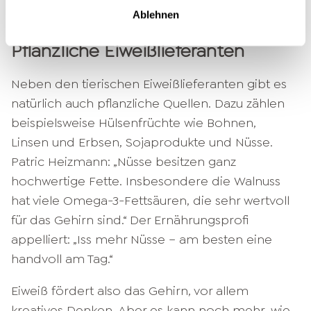
Frühstücksei und sonntags auch mal drei.“
Ablehnen
Pflanzliche Eiweißlieferanten
Neben den tierischen Eiweißlieferanten gibt es
natürlich auch pflanzliche Quellen. Dazu zählen
beispielsweise Hülsenfrüchte wie Bohnen,
Linsen und Erbsen, Sojaprodukte und Nüsse.
Patric Heizmann: „Nüsse besitzen ganz
hochwertige Fette. Insbesondere die Walnuss
hat viele Omega-3-Fettsäuren, die sehr wertvoll
für das Gehirn sind.“ Der Ernährungsprofi
appelliert: „Iss mehr Nüsse – am besten eine
handvoll am Tag.“
Eiweiß fördert also das Gehirn, vor allem
kreatives Denken. Aber es kann noch mehr, wie