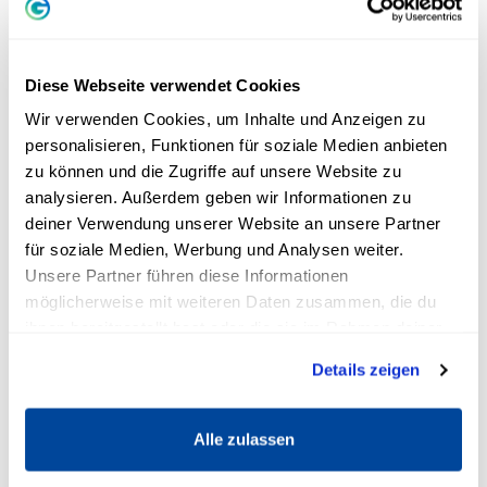
dass Eigelb sehr gesund ist. Es enthält
zahlreiche Nährstoffe für Haut, Haare und
Fingernägel. Patric Heizmann: „Eiweiß ist das
Diese Webseite verwendet Cookies
Make-Up von innen.“ Auch für die Augen ist
Wir verwenden Cookies, um Inhalte und Anzeigen zu
Eiweiß ein echtes Geheimrezept. Der Experte
personalisieren, Funktionen für soziale Medien anbieten
erklärt: „Auf der Netzhaut gibt es den
zu können und die Zugriffe auf unsere Website zu
sogenannten Gelben Fleck, den Punkt mit der
analysieren. Außerdem geben wir Informationen zu
höchsten Sehschärfe.“
deiner Verwendung unserer Website an unsere Partner
für soziale Medien, Werbung und Analysen weiter.
Diese Sehschärfe verschlechtert sich während
Unsere Partner führen diese Informationen
des Älterwerdens. Allerdings hilft Eiweiß, diesen
möglicherweise mit weiteren Daten zusammen, die du
Prozess zu verlangsamen: „Wenn man bis zum
ihnen bereitgestellt hast oder die sie im Rahmen deiner
hohen Alter gut gucken möchte, sollte man das
Nutzung der Dienste gesammelt haben.
Details zeigen
ganze Ei mit Eigelb essen. Denn da stecken
Schutzstoffe drin, die genau diesen gelben
Alle zulassen
Fleck schützen. Oder kurz: Eier schützen scharf
sehende Augen. Also genieß bitte dein