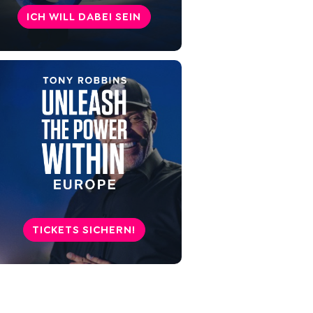
ICH WILL DABEI SEIN
TICKETS SICHERN!