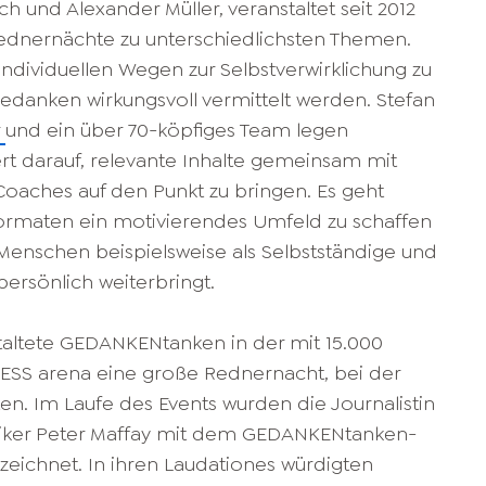
h und Alexander Müller, veranstaltet seit 2012
ednernächte zu unterschiedlichsten Themen.
 individuellen Wegen zur Selbstverwirklichung zu
edanken wirkungsvoll vermittelt werden. Stefan
r
und ein über 70-köpfiges Team legen
 darauf, relevante Inhalte gemeinsam mit
 Coaches auf den Punkt zu bringen. Es geht
Formaten ein motivierendes Umfeld zu schaffen
 Menschen beispielsweise als Selbstständige und
ersönlich weiterbringt.
taltete GEDANKENtanken in der mit 15.000
SS arena eine große Rednernacht, bei der
en. Im Laufe des Events wurden die Journalistin
siker Peter Maffay mit dem GEDANKENtanken-
zeichnet. In ihren Laudationes würdigten