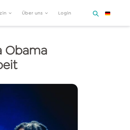
zin
Über uns
Login
a Obama
eit