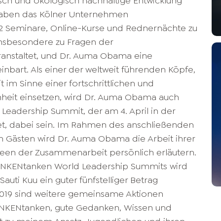
sch und ökologisch nachhaltige Entwicklung
haben das Kölner Unternehmen
2 Seminare, Online-Kurse und Rednernächte zu
insbesondere zu Fragen der
eranstaltet, und Dr. Auma Obama eine
einbart. Als einer der weltweit führenden Köpfe,
t im Sinne einer fortschrittlichen und
hheit einsetzen, wird Dr. Auma Obama auch
adership Summit, der am 4. April in der
det, dabei sein. Im Rahmen des anschließenden
n Gästen wird Dr. Auma Obama die Arbeit ihrer
Ideen der Zusammenarbeit persönlich erläutern.
NKENtanken World Leadership Summits wird
ti Kuu ein guter fünfstelliger Betrag
019 sind weitere gemeinsame Aktionen
ANKENtanken, gute Gedanken, Wissen und