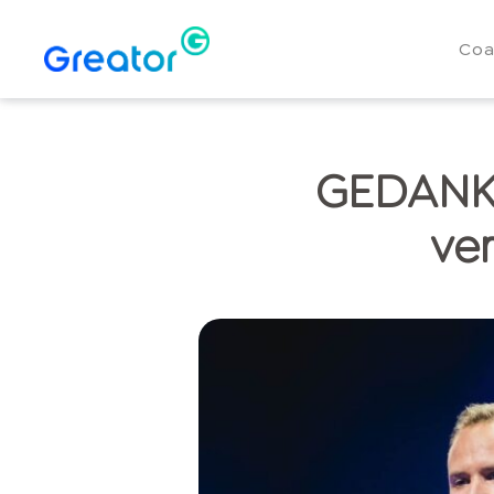
Coa
GEDANK
ve