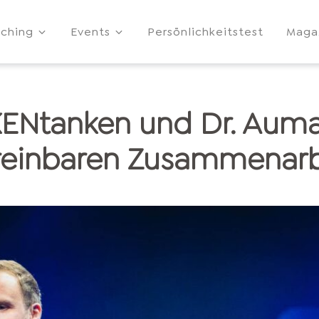
ching
Events
Persönlichkeitstest
Maga
ENtanken und Dr. Aum
reinbaren Zusammenarb