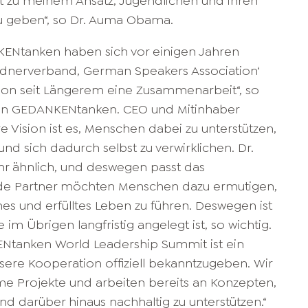
ut zu meinem Ansatz, Jugendlichen und ihren
zu geben“, so Dr. Auma Obama.
Ntanken haben sich vor einigen Jahren
dnerverband, German Speakers Association‘
on seit Längerem eine Zusammenarbeit“, so
von GEDANKENtanken. CEO und Mitinhaber
e Vision ist es, Menschen dabei zu unterstützen,
und sich dadurch selbst zu verwirklichen. Dr.
hr ähnlich, und deswegen passt das
e Partner möchten Menschen dazu ermutigen,
hes und erfülltes Leben zu führen. Deswegen ist
im Übrigen langfristig angelegt ist, so wichtig.
Ntanken World Leadership Summit ist ein
sere Kooperation offiziell bekanntzugeben. Wir
me Projekte und arbeiten bereits an Konzepten,
d darüber hinaus nachhaltig zu unterstützen.“