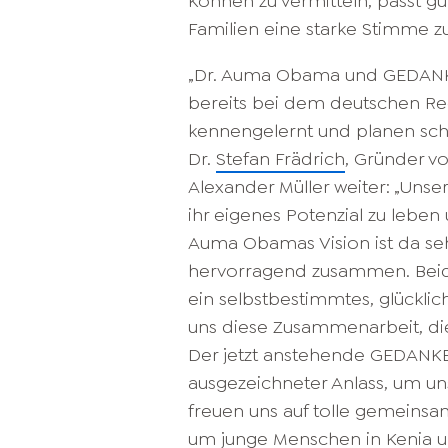
Können zu vermitteln, passt g
Familien eine starke Stimme 
„Dr. Auma Obama und GEDANKE
bereits bei dem deutschen Re
kennengelernt und planen sch
Dr.
Stefan Frädrich
, Gründer 
Alexander Müller weiter: „Unser
ihr eigenes Potenzial zu leben 
Auma Obamas Vision ist da se
hervorragend zusammen. Beid
ein selbstbestimmtes, glücklic
uns diese Zusammenarbeit, die 
Der jetzt anstehende GEDANKE
ausgezeichneter Anlass, um un
freuen uns auf tolle gemeinsa
um junge Menschen in Kenia un