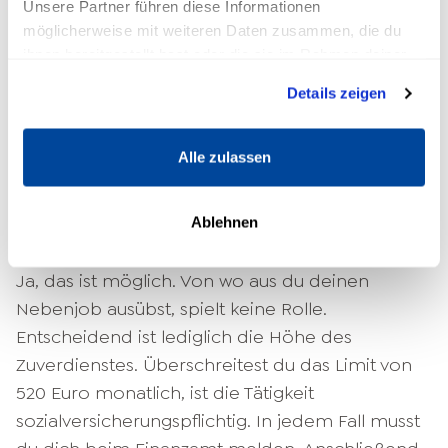
Unsere Partner führen diese Informationen
möglicherweise mit weiteren Daten zusammen, die du
ihnen bereitgestellt hast oder die sie im Rahmen deiner
Nutzung der Dienste gesammelt haben.
Details zeigen
Alle zulassen
Kann ich einen Nebenjob auch
online / von zu Hause aus
Ablehnen
ausführen?
Ja, das ist möglich. Von wo aus du deinen
Nebenjob ausübst, spielt keine Rolle.
Entscheidend ist lediglich die Höhe des
Zuverdienstes. Überschreitest du das Limit von
520 Euro monatlich, ist die Tätigkeit
sozialversicherungspflichtig. In jedem Fall musst