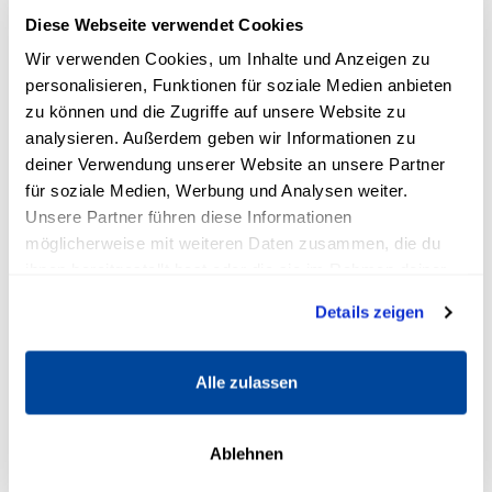
Gedankenkarussell
zu stoppen, noch ehe es
Diese Webseite verwendet Cookies
richtig an Fahrt aufgenommen hat.
Wir verwenden Cookies, um Inhalte und Anzeigen zu
personalisieren, Funktionen für soziale Medien anbieten
Schritt 5: Verzichte auf Vergleiche
zu können und die Zugriffe auf unsere Website zu
analysieren. Außerdem geben wir Informationen zu
Der Vergleich mit anderen Menschen ist der
deiner Verwendung unserer Website an unsere Partner
Erzfeind des positiven Denkens. Es wird immer
für soziale Medien, Werbung und Analysen weiter.
jemanden geben, der dich in irgendeiner
Unsere Partner führen diese Informationen
Hinsicht übertrumpft. Werde dir deiner Stärken
möglicherweise mit weiteren Daten zusammen, die du
ihnen bereitgestellt hast oder die sie im Rahmen deiner
bewusst und arbeite kontinuierlich daran, deine
Nutzung der Dienste gesammelt haben.
persönlichen Ziele zu verwirklichen. Was andere
Details zeigen
davon halten oder was diese in möglicherweise
kürzerer Zeit erreicht haben, ist irrelevant.
Alle zulassen
Wenn du dich vergleichen möchtest, dann
vergleiche dich ausschließlich mit einer
Ablehnen
früheren Version von dir selbst. An welchem