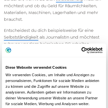
möchtest und ob du Geld für Räumlichkeiten,
Materialien, Maschinen, Lagerhallen und mehr
brauchst.
Entscheidest du dich beispielsweise für eine
Selbstständigkeit
als JournalistIn und möchtest
zuhause vor dem heimischen PC arbeiten,
benötigst du im Grunde erst einmal kein
Startkapital. Hast du aber z. B. vor, deinen
eigenen Laden zu eröffnen, dann kommst du
Diese Webseite verwendet Cookies
nicht drum herum, dir einen finanziellen Puffer
Wir verwenden Cookies, um Inhalte und Anzeigen zu
zu schaffen, von dem du Miete, Möbel,
personalisieren, Funktionen für soziale Medien anbieten
Produktion und mehr bezahlen kannst.
zu können und die Zugriffe auf unsere Website zu
analysieren. Außerdem geben wir Informationen zu
Der perfekte Standort
deiner Verwendung unserer Website an unsere Partner
für soziale Medien, Werbung und Analysen weiter.