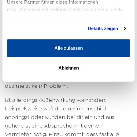
Du hast das nötige Startkapital angesammelt
Unsere Partner führen diese Informationen
und bist jetzt bereit, endlich loszulegen. Aber
möglicherweise mit weiteren Daten zusammen, die du
wo genau soll dein Einzelunternehmen denn
ihnen bereitgestellt hast oder die sie im Rahmen deiner
Nutzung der Dienste gesammelt haben.
seinen Sitz haben? Viele Gründer entscheiden
Details zeigen
sich dazu, erst einmal ihr Zuhause als
Tätigkeitsort anzugeben. Das ist grundsätzlich
Alle zulassen
möglich, sofern du kein Unternehmen mit
Außenwirkung führst. Sitzt du also lediglich in
deinem Wohnzimmer und
schreibst Bücher
Ablehnen
oder führst telefonische Beratungen durch, ist
das meist kein Problem.
Ist allerdings Außenwirkung vorhanden,
beispielsweise weil du ein Firmenschild
anbringst oder Kunden bei dir ein und aus
gehen, ist eine Absprache mit deinem
Vermieter nötig. Hinzu kommt, dass fast alle