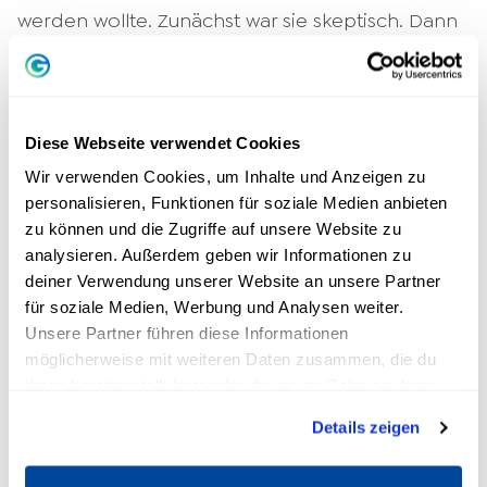
werden wollte. Zunächst war sie skeptisch. Dann
erkundigte sie sich, wie er auf die Idee kam und
fragte nach. In ihrem Vortrag verrät sie: „Er
erzählte mir seine Geschichte und hatte
tatsächlich Benzin im Blut. Also: Fragen statt
Diese Webseite verwendet Cookies
sagen kann uns wirklich helfen, weniger zu
Wir verwenden Cookies, um Inhalte und Anzeigen zu
scheitern.“
personalisieren, Funktionen für soziale Medien anbieten
zu können und die Zugriffe auf unsere Website zu
Panikzone
analysieren. Außerdem geben wir Informationen zu
deiner Verwendung unserer Website an unsere Partner
für soziale Medien, Werbung und Analysen weiter.
In der zweiten Geschichte geht es um Sabine
Unsere Partner führen diese Informationen
Asgodoms allerersten Fernsehauftritt. Sie
möglicherweise mit weiteren Daten zusammen, die du
beschreibt ihn wie folgt: „Er ist 24 Jahre her. Ich
ihnen bereitgestellt hast oder die sie im Rahmen deiner
hatte damals mein erstes Buch geschrieben,
Nutzung der Dienste gesammelt haben.
Details zeigen
das vom Beruf und Privatleben im
Gleichgewicht handelt. I
n einer Talkshow in