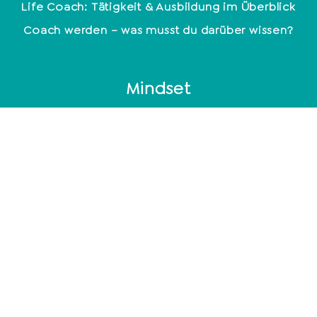
Life Coach: Tätigkeit & Ausbildung im Überblick
Coach werden – was musst du darüber wissen?
Mindset
Glücklich sein – kein Zufall
Positive Glaubenssätze: So stärkst du dein
Mindset
Deine Motivation finden und konstruktiv mit ihr
arbeiten
Mindset: Führe jetzt ein glückliches Leben
Empathie