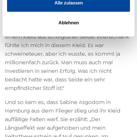
Hamburg sollte ich mein Buch präsentieren
. Ich
Alle zulassen
sah mich schon reich, berühmt und glücklich
werden. Und was habe ich als erstes getan? Ich
Ablehnen
kaufte mir ein Fernsehkleid – ein Traum von
einem Kleid aus schilfgrüner Seide. Elfenschlank
fühlte ich mich in diesem Kleid. Es war
schweineteuer, aber ich wusste, es kommt ja
millionenfach zurück. Man muss auch mal
investieren in seinen Erfolg. Was ich nicht
bedacht hatte war, dass Seide ein sehr
empfindlicher Stoff ist.“
Und so kam es, dass Sabine Asgodom in
Hamburg aus dem Flieger stieg und ihr Kleid
auffällige Falten warf. Sie erzählt: „Der
Längseffekt war aufgehoben und mein
Selbstbewusstsein
auf Null gesunken. Im