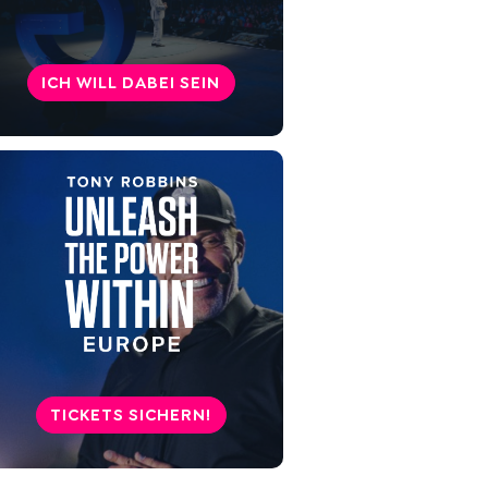
sinnvoll? Der Unterschied zu
Therapie
ICH WILL DABEI SEIN
Was bringt Coaching wirklich?
Fazit: Ist Coaching für dich
sinnvoll?
TICKETS SICHERN!