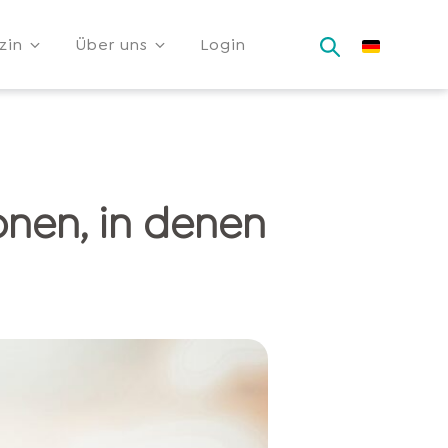
zin
Über uns
Login
onen, in denen